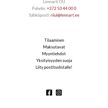
Lennarti OÜ
Puhelin:
+372 50 44 00 0
Sähköposti:
riiul@lennart.ee
Tilaaminen
Maksutavat
Myyntiehdot
Yksityisyyden suoja
Liity postituslistalle!