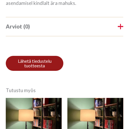
asendamisel kindlalt ära mahuks.
Arviot (0)
Tuotearvioita ei vielä ole.
Kirjoita ensimmäinen arvio
tuotteelle “Riiul 3/9 270x140cm
Mahonki”
Tutustu myös
Sinun on
kirjauduttava sisään
kun haluat
kirjoittaa arvioinnin.