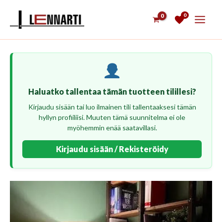
Siirry
0
sisältöön
Haluatko tallentaa tämän tuotteen tilillesi?
Kirjaudu sisään tai luo ilmainen tili tallentaaksesi tämän
hyllyn profiiliisi. Muuten tämä suunnitelma ei ole
myöhemmin enää saatavillasi.
Kirjaudu sisään / Rekisteröidy