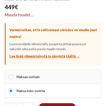
449
€
Muuda toodet…
Varmistathan, että valitsemasi värisävy on sinulle juuri
sopiva!
Luonnonöljyllä viimeistelty puupinta jättää puunsyyt
näkyviin eikä peitä puuta maalin tavoin.
Lue lisää viimeistelystä ja sävyistä täältä →
Maksaa osittain
Maksa koko summa
Riiul