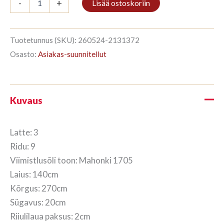
-
+
Lisää ostoskoriin
3/9
270x140cm
Mahonki
määrä
Tuotetunnus (SKU):
260524-2131372
Osasto:
Asiakas-suunnitellut
Kuvaus
Latte: 3
Ridu: 9
Viimistlusõli toon: Mahonki 1705
Laius: 140cm
Kõrgus: 270cm
Sügavus: 20cm
Riiulilaua paksus: 2cm