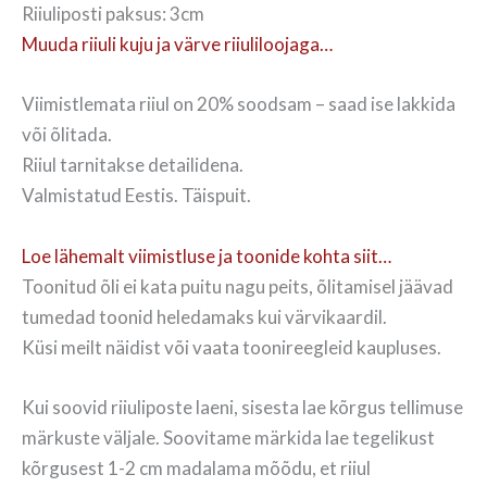
Riiuliposti paksus: 3cm
Muuda riiuli kuju ja värve riiuliloojaga…
Viimistlemata riiul on 20% soodsam – saad ise lakkida
või õlitada.
Riiul tarnitakse detailidena.
Valmistatud Eestis. Täispuit.
Loe lähemalt viimistluse ja toonide kohta siit…
Toonitud õli ei kata puitu nagu peits, õlitamisel jäävad
tumedad toonid heledamaks kui värvikaardil.
Küsi meilt näidist või vaata toonireegleid kaupluses.
Kui soovid riiuliposte laeni, sisesta lae kõrgus tellimuse
märkuste väljale. Soovitame märkida lae tegelikust
kõrgusest 1-2 cm madalama mõõdu, et riiul