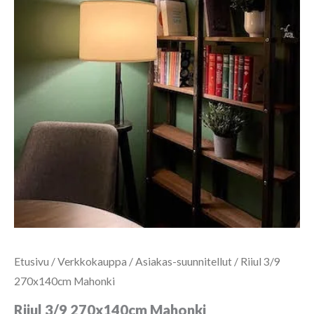
Etusivu
/
Verkkokauppa
/
Asiakas-suunnitellut
/ Riiul 3/9
270x140cm Mahonki
Riiul 3/9 270x140cm Mahonki