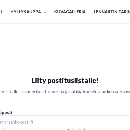
U
HYLLYKAUPPA
KUVAGALLERIA
LENNARTIN TARI
Liity postituslistalle!
ity listalle – saat erikoistarjouksia ja uutisia korkeintaan kerran kuus
öposti