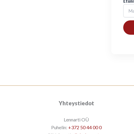
Etun
Yhteystiedot
Lennarti OÜ
Puhelin:
+372 50 44 00 0