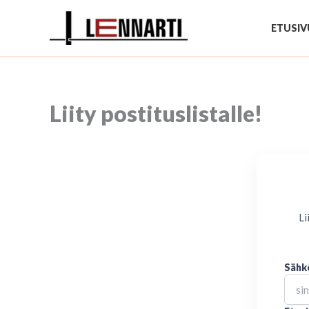
Siirry
sisältöön
ETUSIV
Liity postituslistalle!
Li
Sähk