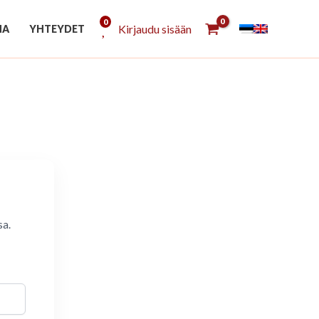
0
Kirjaudu sisään
NA
YHTEYDET
sa.