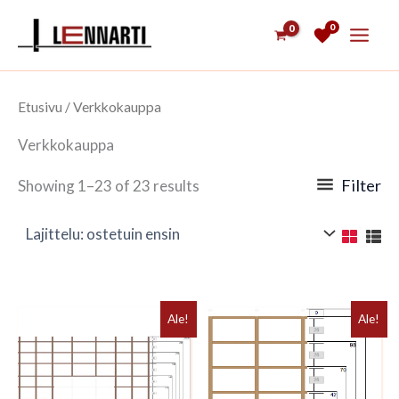
Siirry
0
sisältöön
Etusivu
/ Verkkokauppa
Verkkokauppa
Filter
Showing 1–23 of 23 results
Ale!
Ale!