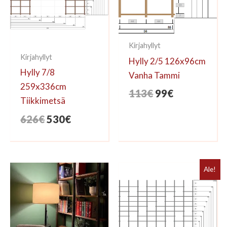
Kirjahyllyt
Kirjahyllyt
Hylly 2/5 126x96cm
Hylly 7/8
Vanha Tammi
259x336cm
Alkuperäinen
Nykyinen
113
€
99
€
Tiikkimetsä
hinta
hinta
Alkuperäinen
Nykyinen
626
€
530
€
oli:
on:
hinta
hinta
113€.
99€.
oli:
on:
626€.
530€.
Ale!