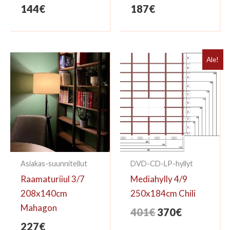
144
€
187
€
Ale!
Asiakas-suunnitellut
DVD-CD-LP-hyllyt
Raamaturiiul 3/7
Mediahylly 4/9
208x140cm
250x184cm Chili
Mahagon
Alkuperäinen
Nykyinen
401
€
370
€
hinta
hinta
227
€