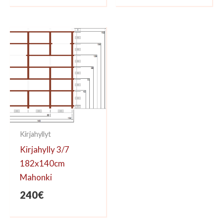
oli:
on:
357€.
295€.
Kirjahyllyt
Kirjahylly 3/7
182x140cm
Mahonki
240
€