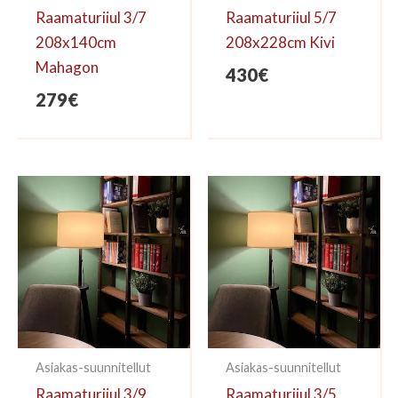
Raamaturiiul 3/7
Raamaturiiul 5/7
208x140cm
208x228cm Kivi
Mahagon
430
€
279
€
Asiakas-suunnitellut
Asiakas-suunnitellut
Raamaturiiul 3/9
Raamaturiiul 3/5