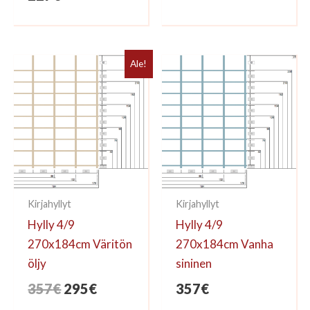
oli:
on:
401€.
370€.
Ale!
Kirjahyllyt
Kirjahyllyt
Hylly 4/9
Hylly 4/9
270x184cm Väritön
270x184cm Vanha
öljy
sininen
Alkuperäinen
Nykyinen
357
€
295
€
357
€
hinta
hinta