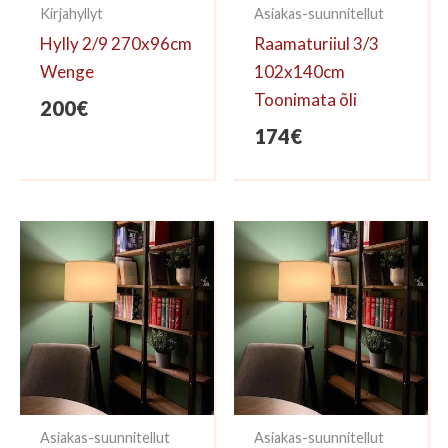
Kirjahyllyt
Asiakas-suunnitellut
Hylly 2/9 270x96cm
Raamaturiiul 3/3
Wenge
102x140cm
Toonimata õli
200
€
174
€
Asiakas-suunnitellut
Asiakas-suunnitellut