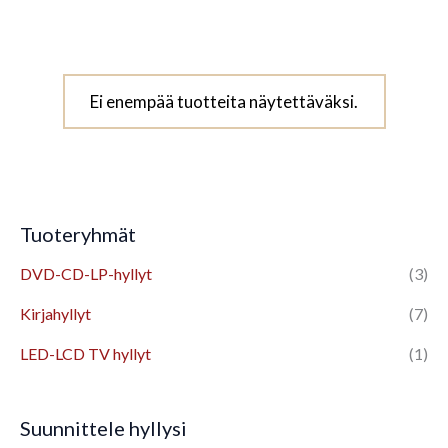
Ei enempää tuotteita näytettäväksi.
Tuoteryhmät
DVD-CD-LP-hyllyt
(3)
Kirjahyllyt
(7)
LED-LCD TV hyllyt
(1)
Suunnittele hyllysi