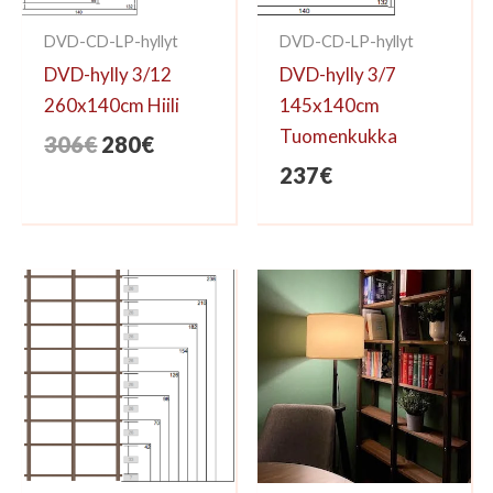
DVD-CD-LP-hyllyt
DVD-CD-LP-hyllyt
DVD-hylly 3/12
DVD-hylly 3/7
260x140cm Hiili
145x140cm
Tuomenkukka
Alkuperäinen
Nykyinen
306
€
280
€
hinta
hinta
237
€
oli:
on:
306€.
280€.