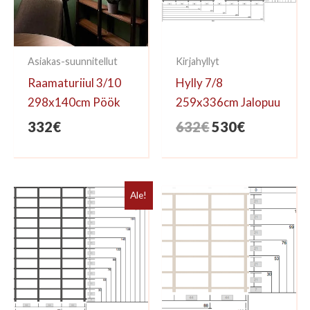
Asiakas-suunnitellut
Kirjahyllyt
Raamaturiiul 3/10
Hylly 7/8
298x140cm Pöök
259x336cm Jalopuu
Alkuperäinen
Nykyinen
332
€
632
€
530
€
hinta
hinta
oli:
on:
632€.
530€.
Ale!