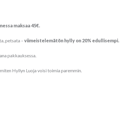
omessa maksaa 45€.
ta, petsata –
viimeistelemätön hylly on 20% edullisempi.
kana pakkauksessa.
ä, miten Hyllyn Luoja voisi toimia paremmin.