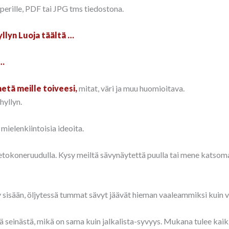
aperille, PDF tai JPG tms tiedostona.
llyn Luoja täältä …
…
hetä meille toiveesi,
mitat, väri ja muu huomioitava.
hyllyn.
 mielenkiintoisia ideoita.
ietokoneruudulla. Kysy meiltä sävynäytettä puulla tai mene katsoma
y sisään, öljytessä tummat sävyt jäävät hieman vaaleammiksi kuin vä
llä seinästä, mikä on sama kuin jalkalista-syvyys. Mukana tulee kaik