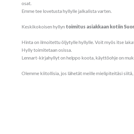
osat.
Emme tee lovetusta hyllylle jalkalista varten.
Keskikokoisen hyllyn
toimitus asiakkaan kotiin Su
Hinta on ilmoitettu öljytylle hyllylle. Voit myös itse laka
Hylly toimitetaan osissa.
Lennart-kirjahyllyt on helppo koota, käyttöohje on mu
Olemme kiitollisia, jos lähetät meille mielipiteitäsi siit