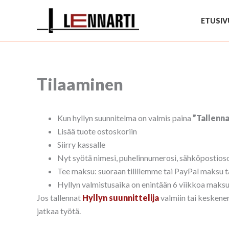
Siirry
sisältöön
ETUSIV
Tilaaminen
Kun hyllyn suunnitelma on valmis paina
”Tallenn
Lisää tuote ostoskoriin
Siirry kassalle
Nyt syötä nimesi, puhelinnumerosi, sähköpostiosoi
Tee maksu: suoraan tilillemme tai PayPal maksu ta
Hyllyn valmistusaika on enintään 6 viikkoa maks
Jos tallennat
Hyllyn suunnittelija
valmiin tai keskener
jatkaa työtä.