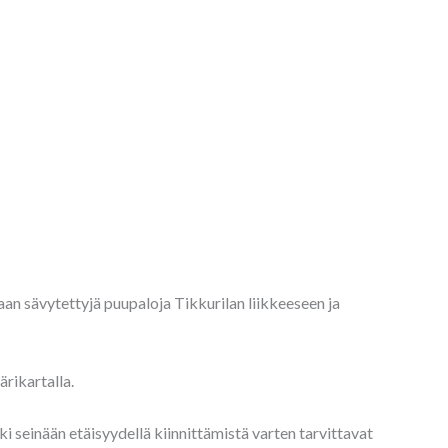
an sävytettyjä puupaloja Tikkurilan liikkeeseen ja
rikartalla.
ki seinään etäisyydellä kiinnittämistä varten tarvittavat