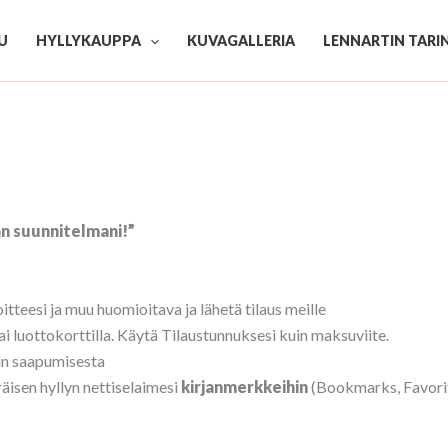
U
HYLLYKAUPPA
KUVAGALLERIA
LENNARTIN TARI
an suunnitelmani!”
tteesi ja muu huomioitava ja lähetä tilaus meille
i luottokorttilla. Käytä Tilaustunnuksesi kuin maksuviite.
un saapumisesta
äisen hyllyn nettiselaimesi
kirjanmerkkeihin
(Bookmarks, Favorit