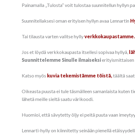
Painamalla „Tulosta“ voit tulostaa suunnitellun hyllyn p
Suunnitellaksesi oman erityisen hyllyn avaa Lennartin
Hy
Tai tilausta varten valitse hylly
verkkokaupastamme
Jos et löydä verkkokaupasta itsellesi sopivaa hyllyä,
lä
Suunnittelemme Sinulle ilmaiseksi
erityismittaisen 
Katso myös
kuvia tekemistämme töistä,
täältä saat
Oikeasta puusta ei tule täsmälleen samanlaista kuten t
lähetä meille sieltä saatu värikoodi.
Huomioi, että sävytetty öljy ei peitä puuta vaan imeyty
Lennarti-hylly on kiinnitetty seinään pienellä etäisyyde