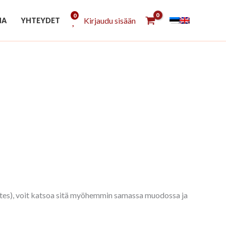
0
Kirjaudu sisään
NA
YHTEYDET
es), voit katsoa sitä myöhemmin samassa muodossa ja