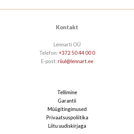
Kontakt
Lennarti OÜ
Telefon:
+372 50 44 00 0
E-post:
riiul@lennart.ee
Tellimine
Garantii
Müügitingimused
Privaatsuspoliitika
Liitu uudiskirjaga