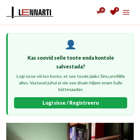
Skip
0
to
content
Kas soovid selle toote enda kontole
salvestada?
Logi sisse või loo konto, et see toode jääks Sinu profiilile
alles. Vastasel juhul ei ole see disain hiljem enam Sulle
kättesaadav.
Logi sisse / Registreeru