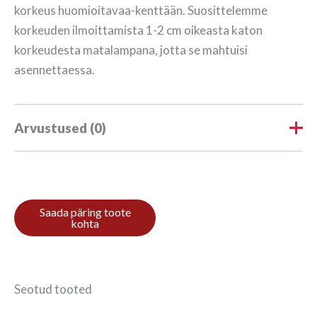
korkeus huomioitavaa-kenttään. Suosittelemme
korkeuden ilmoittamista 1-2 cm oikeasta katon
korkeudesta matalampana, jotta se mahtuisi
asennettaessa.
Arvustused (0)
Tooteülevaateid veel ei ole.
Ole esimene, kes hindab toodet
“Veiniriiul 19/13 175x274cm Süsi”
Arvustuse lisamiseks
logi sisse
.
Seotud tooted