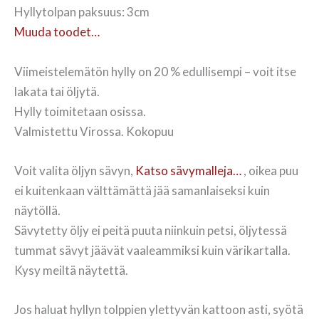
Hyllytolpan paksuus: 3cm
Muuda toodet…
Viimeistelemätön hylly on 20 % edullisempi – voit itse
lakata tai öljytä.
Hylly toimitetaan osissa.
Valmistettu Virossa. Kokopuu
Voit valita öljyn sävyn,
Katso sävymalleja…
, oikea puu
ei kuitenkaan välttämättä jää samanlaiseksi kuin
näytöllä.
Sävytetty öljy ei peitä puuta niinkuin petsi, öljytessä
tummat sävyt jäävät vaaleammiksi kuin värikartalla.
Kysy meiltä näytettä.
Jos haluat hyllyn tolppien ylettyvän kattoon asti, syötä