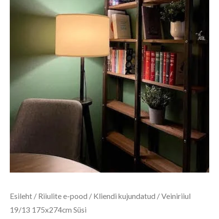
Esileht
/
Riiulite e-pood
/
Kliendi kujundatud
/ Veiniriiul
19/13 175x274cm Süsi