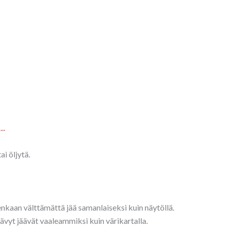
a…
ai öljytä.
tenkaan välttämättä jää samanlaiseksi kuin näytöllä.
sävyt jäävät vaaleammiksi kuin värikartalla.