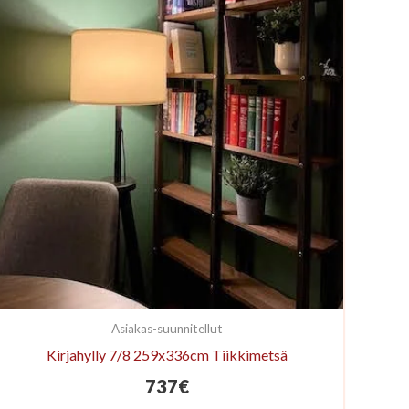
Asiakas-suunnitellut
Kirjahylly 7/8 259x336cm Tiikkimetsä
737
€