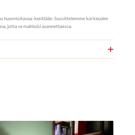
rkeus huomioitavaa-kenttään. Suosittelemme korkeuden
, jotta se mahtuisi asennettaessa.
Kirjahylly 3/7 208x140cm Mahagon”
nin.