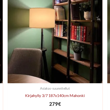
Asiakas-suunnitellut
Kirjahylly 3/7 187x140cm Mahonki
279
€