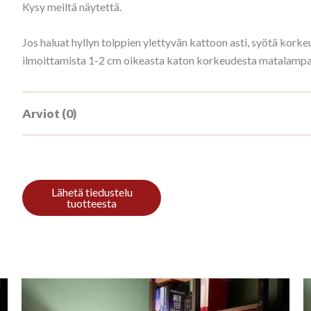
Kysy meiltä näytettä.
Jos haluat hyllyn tolppien ylettyvän kattoon asti, syötä ko
ilmoittamista 1-2 cm oikeasta katon korkeudesta matalampana
Arviot (0)
Tuotearvioita ei vielä ole.
Kirjoita ensimmäinen arvio tuotteelle “
Sinun on
kirjauduttava sisään
kun haluat kirjoittaa arvioin