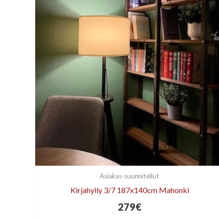
Asiakas-suunnitellut
Kirjahylly 3/7 187x140cm Mahonki
279
€