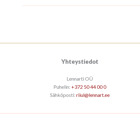
Yhteystiedot
Lennarti OÜ
Puhelin:
+372 50 44 00 0
Sähköposti:
riiul@lennart.ee