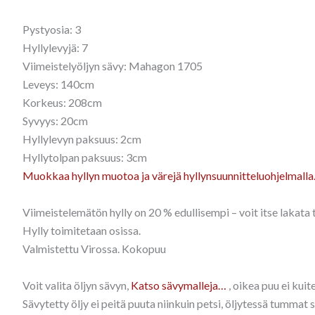
Pystyosia: 3
Hyllylevyjä: 7
Viimeistelyöljyn sävy: Mahagon 1705
Leveys: 140cm
Korkeus: 208cm
Syvyys: 20cm
Hyllylevyn paksuus: 2cm
Hyllytolpan paksuus: 3cm
Muokkaa hyllyn muotoa ja värejä hyllynsuunnitteluohjelmall
Viimeistelemätön hylly on 20 % edullisempi – voit itse lakata t
Hylly toimitetaan osissa.
Valmistettu Virossa. Kokopuu
Voit valita öljyn sävyn,
Katso sävymalleja…
, oikea puu ei kui
Sävytetty öljy ei peitä puuta niinkuin petsi, öljytessä tummat 