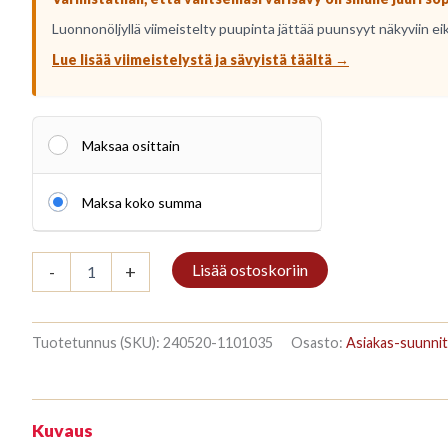
Luonnonöljyllä viimeistelty puupinta jättää puunsyyt näkyviin ei
Lue lisää viimeistelystä ja sävyistä täältä →
Maksaa osittain
Maksa koko summa
Kirjahylly
Lisää ostoskoriin
-
+
3/7
208x140cm
Mahagon
määrä
Tuotetunnus (SKU):
240520-1101035
Osasto:
Asiakas-suunnit
Kuvaus