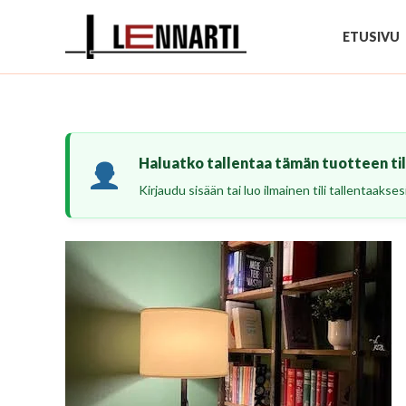
Siirry
sisältöön
ETUSIVU
Haluatko tallentaa tämän tuotteen tili
Kirjaudu sisään tai luo ilmainen tili tallentaaks