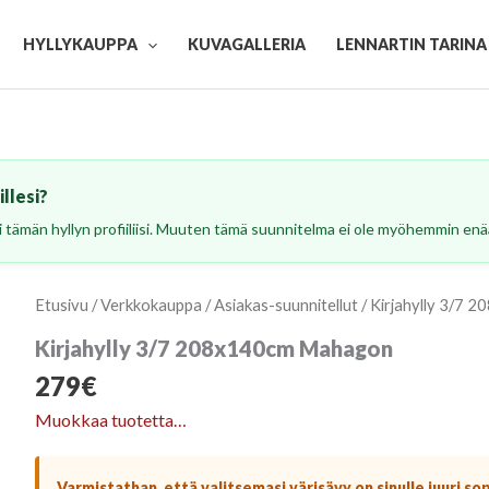
HYLLYKAUPPA
KUVAGALLERIA
LENNARTIN TARINA
llesi?
esi tämän hyllyn profiiliisi. Muuten tämä suunnitelma ei ole myöhemmin enää
Etusivu
/
Verkkokauppa
/
Asiakas-suunnitellut
/ Kirjahylly 3/7
Kirjahylly 3/7 208x140cm Mahagon
279
€
Muokkaa tuotetta…
Varmistathan, että valitsemasi värisävy on sinulle juuri so