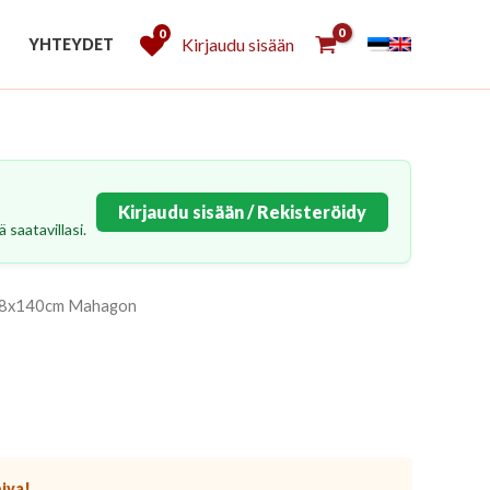
0
Kirjaudu sisään
YHTEYDET
Kirjaudu sisään / Rekisteröidy
 saatavillasi.
 208x140cm Mahagon
piva!