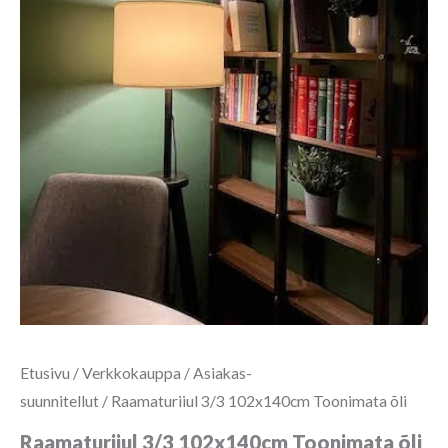
Etusivu
/
Verkkokauppa
/
Asiakas-
suunnitellut
/ Raamaturiiul 3/3 102x140cm Toonimata õli
Raamaturiiul 3/3 102x140cm Toonimata õli