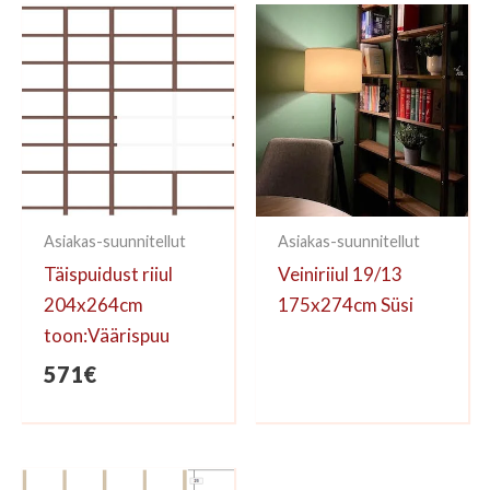
kirjoittaa arvioinnin.
Asiakas-suunnitellut
Asiakas-suunnitellut
Täispuidust riiul
Veiniriiul 19/13
204x264cm
175x274cm Süsi
toon:Väärispuu
571
€