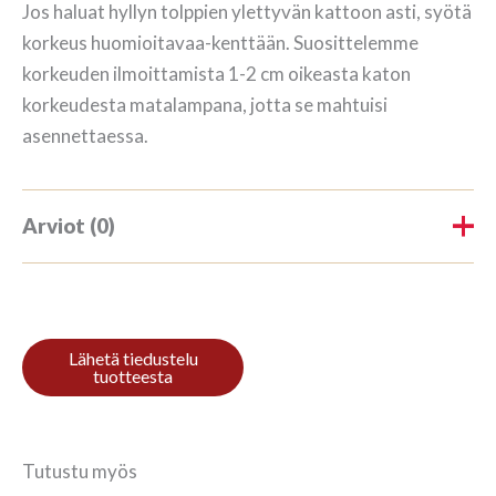
Jos haluat hyllyn tolppien ylettyvän kattoon asti, syötä
korkeus huomioitavaa-kenttään. Suosittelemme
korkeuden ilmoittamista 1-2 cm oikeasta katon
korkeudesta matalampana, jotta se mahtuisi
asennettaessa.
Arviot (0)
Tuotearvioita ei vielä ole.
Kirjoita ensimmäinen arvio
tuotteelle “Raamaturiiul 3/3
102x140cm Toonimata õli”
Tutustu myös
Sinun on
kirjauduttava sisään
kun haluat