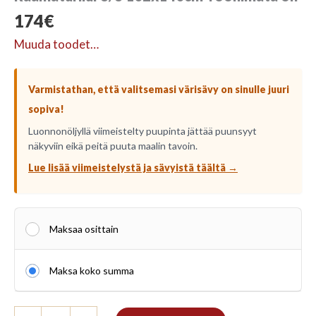
174
€
Muuda toodet…
Varmistathan, että valitsemasi värisävy on sinulle juuri
sopiva!
Luonnonöljyllä viimeistelty puupinta jättää puunsyyt
näkyviin eikä peitä puuta maalin tavoin.
Lue lisää viimeistelystä ja sävyistä täältä →
Maksaa osittain
Maksa koko summa
Raamaturiiul