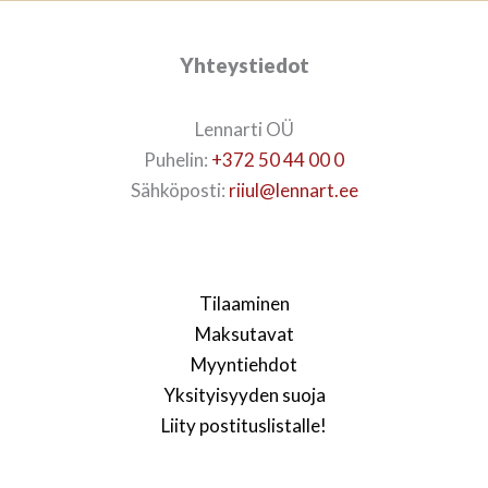
Yhteystiedot
Lennarti OÜ
Puhelin:
+372 50 44 00 0
Sähköposti:
riiul@lennart.ee
Tilaaminen
Maksutavat
Myyntiehdot
Yksityisyyden suoja
Liity postituslistalle!