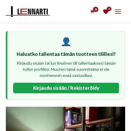
Siirry
0
sisältöön
Haluatko tallentaa tämän tuotteen tilillesi?
Kirjaudu sisään tai luo ilmainen tili tallentaaksesi tämän
hyllyn profiiliisi. Muuten tämä suunnitelma ei ole
myöhemmin enää saatavillasi.
Kirjaudu sisään / Rekisteröidy