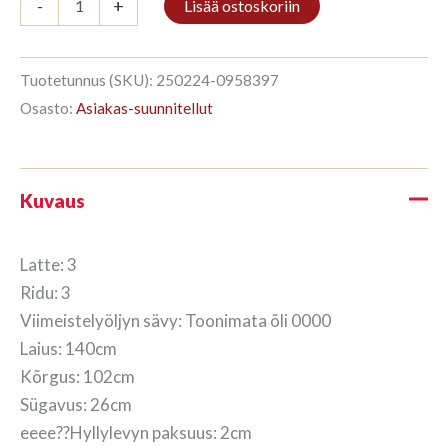
-
+
Lisää ostoskoriin
3/3
102x140cm
Toonimata
õli
Tuotetunnus (SKU):
250224-0958397
määrä
Osasto:
Asiakas-suunnitellut
Kuvaus
Latte: 3
Ridu: 3
Viimeistelyöljyn sävy: Toonimata õli 0000
Laius: 140cm
Kõrgus: 102cm
Sügavus: 26cm
eeee??Hyllylevyn paksuus: 2cm