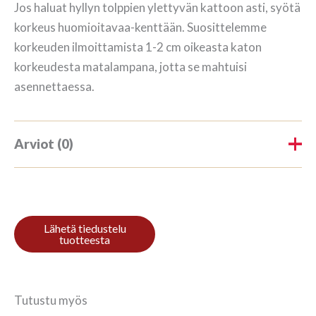
Jos haluat hyllyn tolppien ylettyvän kattoon asti, syötä
korkeus huomioitavaa-kenttään. Suosittelemme
korkeuden ilmoittamista 1-2 cm oikeasta katon
korkeudesta matalampana, jotta se mahtuisi
asennettaessa.
Arviot (0)
Tuotearvioita ei vielä ole.
Kirjoita ensimmäinen arvio
tuotteelle “Kirjahylly 3/9
270x140cm Mahonki”
Tutustu myös
Sinun on
kirjauduttava sisään
kun haluat