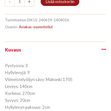
-
+
Lisää ostoskoriin
3/9
270x140cm
Mahonki
määrä
Tuotetunnus (SKU):
240619-1404016
Osasto:
Asiakas-suunnitellut
Kuvaus
Pystyosia: 3
Hyllylevyjä: 9
Viimeistelyöljyn sävy: Mahonki 1705
Leveys: 140cm
Korkeus: 270cm
Syvyys: 20cm
Hyllylevyn paksuus: 2cm