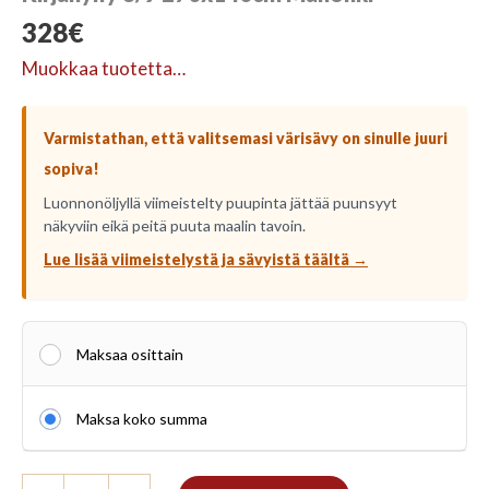
328
€
Muokkaa tuotetta…
Varmistathan, että valitsemasi värisävy on sinulle juuri
sopiva!
Luonnonöljyllä viimeistelty puupinta jättää puunsyyt
näkyviin eikä peitä puuta maalin tavoin.
Lue lisää viimeistelystä ja sävyistä täältä →
Maksaa osittain
Maksa koko summa
Kirjahylly