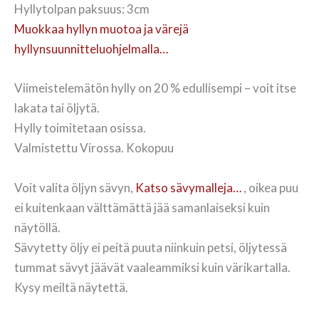
Hyllytolpan paksuus: 3cm
Muokkaa hyllyn muotoa ja värejä
hyllynsuunnitteluohjelmalla…
Viimeistelemätön hylly on 20 % edullisempi – voit itse
lakata tai öljytä.
Hylly toimitetaan osissa.
Valmistettu Virossa. Kokopuu
Voit valita öljyn sävyn,
Katso sävymalleja…
, oikea puu
ei kuitenkaan välttämättä jää samanlaiseksi kuin
näytöllä.
Sävytetty öljy ei peitä puuta niinkuin petsi, öljytessä
tummat sävyt jäävät vaaleammiksi kuin värikartalla.
Kysy meiltä näytettä.