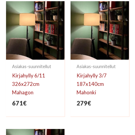
kirjoittaa arvioinnin.
Asiakas-suunnitellut
Asiakas-suunnitellut
Kirjahylly 6/11
Kirjahylly 3/7
326x272cm
187x140cm
Mahagon
Mahonki
671
€
279
€