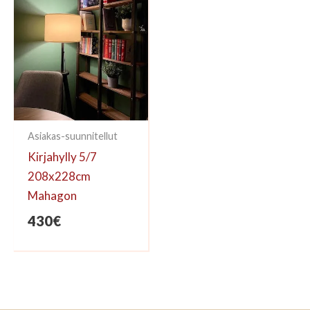
Asiakas-suunnitellut
Kirjahylly 5/7
208x228cm
Mahagon
430
€