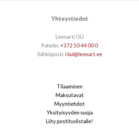
Yhteystiedot
Lennarti OÜ
Puhelin:
+372 50 44 00 0
Sähköposti:
riiul@lennart.ee
Tilaaminen
Maksutavat
Myyntiehdot
Yksityisyyden suoja
Liity postituslistalle!