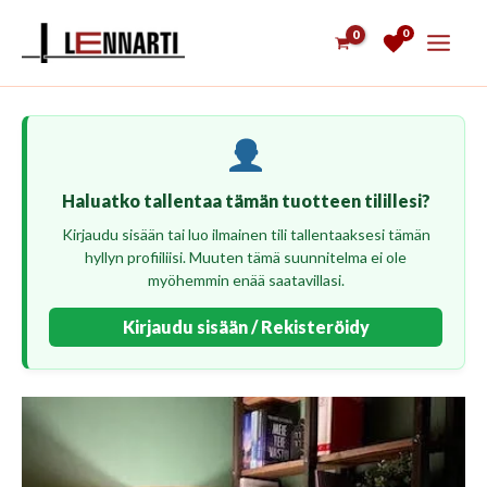
Siirry
0
sisältöön
Haluatko tallentaa tämän tuotteen tilillesi?
Kirjaudu sisään tai luo ilmainen tili tallentaaksesi tämän
hyllyn profiiliisi. Muuten tämä suunnitelma ei ole
myöhemmin enää saatavillasi.
Kirjaudu sisään / Rekisteröidy