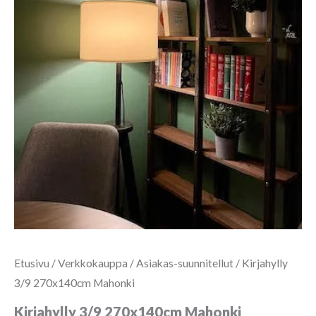
Etusivu
/
Verkkokauppa
/
Asiakas-suunnitellut
/ Kirjahylly
3/9 270x140cm Mahonki
Kirjahylly 3/9 270x140cm Mahonki