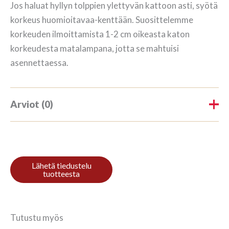
Jos haluat hyllyn tolppien ylettyvän kattoon asti, syötä
korkeus huomioitavaa-kenttään. Suosittelemme
korkeuden ilmoittamista 1-2 cm oikeasta katon
korkeudesta matalampana, jotta se mahtuisi
asennettaessa.
Arviot (0)
Tuotearvioita ei vielä ole.
Kirjoita ensimmäinen arvio
tuotteelle “Riiul 3/7 187x140cm
Mahonki”
Tutustu myös
Sinun on
kirjauduttava sisään
kun haluat