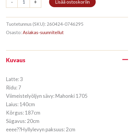
-
+
Lisää ostoskoriin
3/7
187x140cm
Mahonki
määrä
Tuotetunnus (SKU):
260424-0746295
Osasto:
Asiakas-suunnitellut
Kuvaus
Latte: 3
Ridu: 7
Viimeistelyöljyn sävy: Mahonki 1705
Laius: 140cm
Kõrgus: 187cm
Sügavus: 20cm
eeee??Hyllylevyn paksuus: 2cm