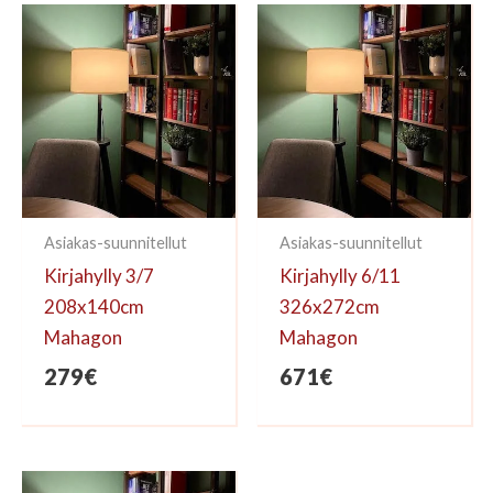
kirjoittaa arvioinnin.
Asiakas-suunnitellut
Asiakas-suunnitellut
Kirjahylly 3/7
Kirjahylly 6/11
208x140cm
326x272cm
Mahagon
Mahagon
279
€
671
€