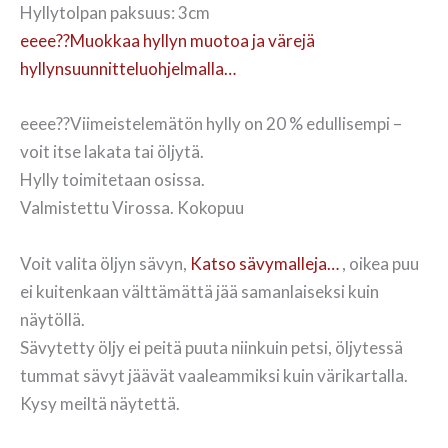
Hyllytolpan paksuus: 3cm
eeee??Muokkaa hyllyn muotoa ja värejä
hyllynsuunnitteluohjelmalla…
eeee??Viimeistelemätön hylly on 20 % edullisempi –
voit itse lakata tai öljytä.
Hylly toimitetaan osissa.
Valmistettu Virossa. Kokopuu
Voit valita öljyn sävyn,
Katso sävymalleja…
, oikea puu
ei kuitenkaan välttämättä jää samanlaiseksi kuin
näytöllä.
Sävytetty öljy ei peitä puuta niinkuin petsi, öljytessä
tummat sävyt jäävät vaaleammiksi kuin värikartalla.
Kysy meiltä näytettä.