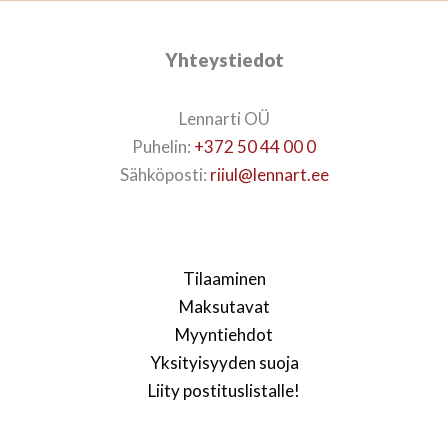
Yhteystiedot
Lennarti OÜ
Puhelin:
+372 50 44 00 0
Sähköposti:
riiul@lennart.ee
Tilaaminen
Maksutavat
Myyntiehdot
Yksityisyyden suoja
Liity postituslistalle!