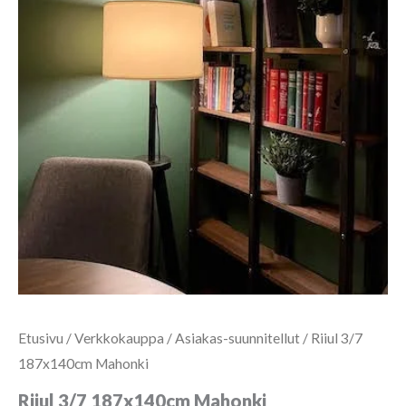
Etusivu
/
Verkkokauppa
/
Asiakas-suunnitellut
/ Riiul 3/7
187x140cm Mahonki
Riiul 3/7 187x140cm Mahonki