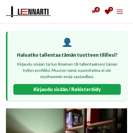
Siirry
0
sisältöön
Haluatko tallentaa tämän tuotteen tilillesi?
Kirjaudu sisään tai luo ilmainen tili tallentaaksesi tämän
hyllyn profiiliisi. Muuten tämä suunnitelma ei ole
myöhemmin enää saatavillasi.
Kirjaudu sisään / Rekisteröidy