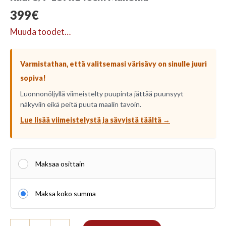
399
€
Muuda toodet…
Varmistathan, että valitsemasi värisävy on sinulle juuri
sopiva!
Luonnonöljyllä viimeistelty puupinta jättää puunsyyt
näkyviin eikä peitä puuta maalin tavoin.
Lue lisää viimeistelystä ja sävyistä täältä →
Maksaa osittain
Maksa koko summa
Riiul