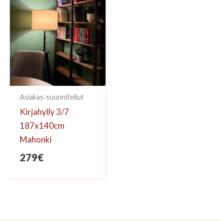
Asiakas-suunnitellut
Kirjahylly 3/7
187x140cm
Mahonki
279
€