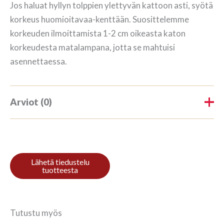
Jos haluat hyllyn tolppien ylettyvän kattoon asti, syötä
korkeus huomioitavaa-kenttään. Suosittelemme
korkeuden ilmoittamista 1-2 cm oikeasta katon
korkeudesta matalampana, jotta se mahtuisi
asennettaessa.
Arviot (0)
Tuotearvioita ei vielä ole.
Kirjoita ensimmäinen arvio
tuotteelle “Raamaturiiul 4/9
270x184cm Punane”
Tutustu myös
Sinun on
kirjauduttava sisään
kun haluat