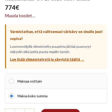
774
€
Muuda toodet…
Varmistathan, että valitsemasi värisävy on sinulle juuri
sopiva!
Luonnonöljyllä viimeistelty puupinta jättää puunsyyt
näkyviin eikä peitä puuta maalin tavoin.
Lue lisää viimeistelystä ja sävyistä täältä →
Maksaa osittain
Maksa koko summa
Raamaturiiul