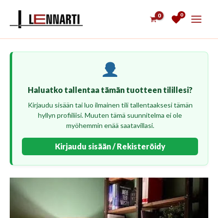
Siirry
0
sisältöön
Haluatko tallentaa tämän tuotteen tilillesi?
Kirjaudu sisään tai luo ilmainen tili tallentaaksesi tämän
hyllyn profiiliisi. Muuten tämä suunnitelma ei ole
myöhemmin enää saatavillasi.
Kirjaudu sisään / Rekisteröidy