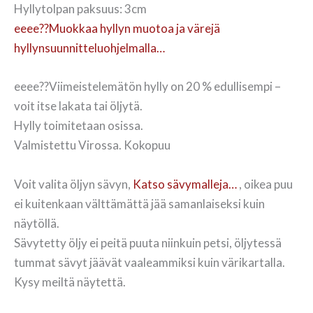
Hyllytolpan paksuus: 3cm
eeee??Muokkaa hyllyn muotoa ja värejä
hyllynsuunnitteluohjelmalla…
eeee??Viimeistelemätön hylly on 20 % edullisempi –
voit itse lakata tai öljytä.
Hylly toimitetaan osissa.
Valmistettu Virossa. Kokopuu
Voit valita öljyn sävyn,
Katso sävymalleja…
, oikea puu
ei kuitenkaan välttämättä jää samanlaiseksi kuin
näytöllä.
Sävytetty öljy ei peitä puuta niinkuin petsi, öljytessä
tummat sävyt jäävät vaaleammiksi kuin värikartalla.
Kysy meiltä näytettä.