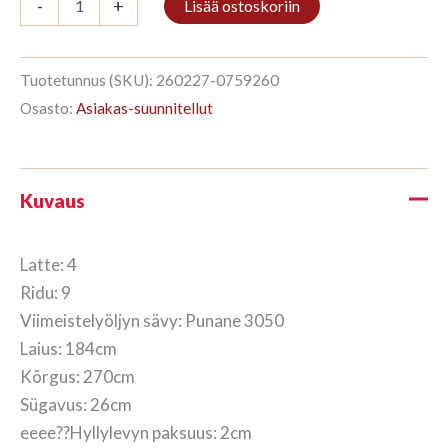
-
+
Lisää ostoskoriin
4/9
270x184cm
Punane
määrä
Tuotetunnus (SKU):
260227-0759260
Osasto:
Asiakas-suunnitellut
Kuvaus
Latte: 4
Ridu: 9
Viimeistelyöljyn sävy: Punane 3050
Laius: 184cm
Kõrgus: 270cm
Sügavus: 26cm
eeee??Hyllylevyn paksuus: 2cm