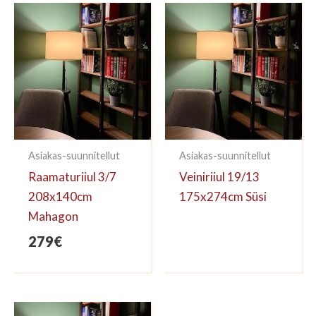
kirjoittaa arvioinnin.
Asiakas-suunnitellut
Asiakas-suunnitellut
Raamaturiiul 3/7
Veiniriiul 19/13
208x140cm
175x274cm Süsi
Mahagon
279
€