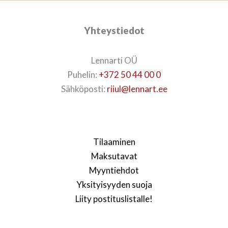
Yhteystiedot
Lennarti OÜ
Puhelin:
+372 50 44 00 0
Sähköposti:
riiul@lennart.ee
Tilaaminen
Maksutavat
Myyntiehdot
Yksityisyyden suoja
Liity postituslistalle!