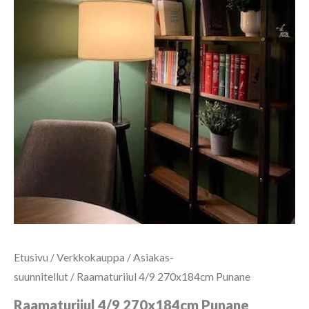
Etusivu
/
Verkkokauppa
/
Asiakas-
suunnitellut
/ Raamaturiiul 4/9 270x184cm Punane
Raamaturiiul 4/9 270x184cm Punane