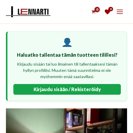
Siirry
0
sisältöön
Haluatko tallentaa tämän tuotteen tilillesi?
Kirjaudu sisään tai luo ilmainen tili tallentaaksesi tämän
hyllyn profiiliisi. Muuten tämä suunnitelma ei ole
myöhemmin enää saatavillasi.
Kirjaudu sisään / Rekisteröidy