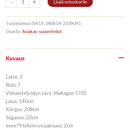
-
+
Lisää ostoskoriin
3/7
208x140cm
Mahagon
määrä
Tuotetunnus (SKU):
240614-2109091
Osasto:
Asiakas-suunnitellut
Kuvaus
Latte: 3
Ridu: 7
Viimeistelyöljyn sävy: Mahagon 1705
Laius: 140cm
Kõrgus: 208cm
Sügavus: 20cm
eeee??Hyllylevyn paksuus: 2cm