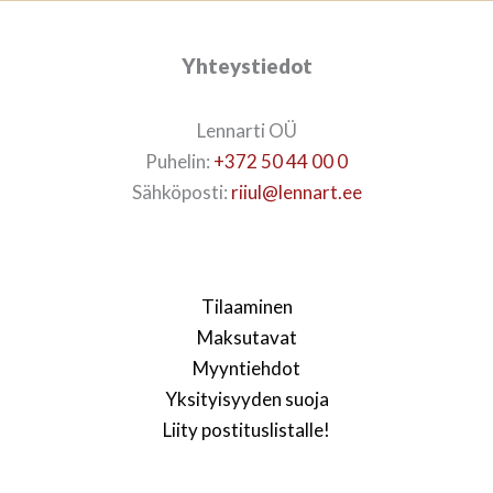
Yhteystiedot
Lennarti OÜ
Puhelin:
+372 50 44 00 0
Sähköposti:
riiul@lennart.ee
Tilaaminen
Maksutavat
Myyntiehdot
Yksityisyyden suoja
Liity postituslistalle!