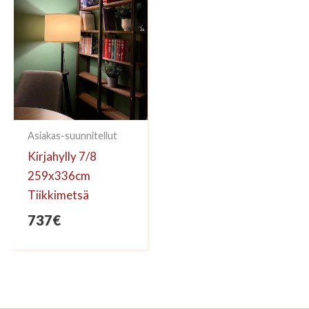
Asiakas-suunnitellut
Kirjahylly 7/8
259x336cm
Tiikkimetsä
737
€