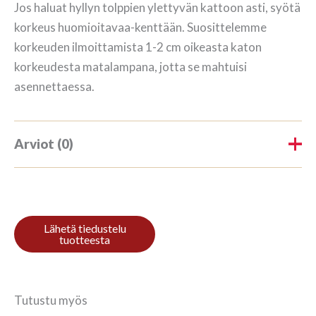
Jos haluat hyllyn tolppien ylettyvän kattoon asti, syötä
korkeus huomioitavaa-kenttään. Suosittelemme
korkeuden ilmoittamista 1-2 cm oikeasta katon
korkeudesta matalampana, jotta se mahtuisi
asennettaessa.
Arviot (0)
Tuotearvioita ei vielä ole.
Kirjoita ensimmäinen arvio
tuotteelle “Raamaturiiul 3/7
208x140cm Mahagon”
Tutustu myös
Sinun on
kirjauduttava sisään
kun haluat