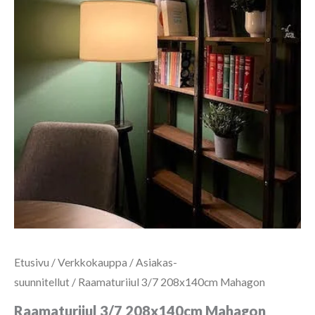
Etusivu
/
Verkkokauppa
/
Asiakas-
suunnitellut
/ Raamaturiiul 3/7 208x140cm Mahagon
Raamaturiiul 3/7 208x140cm Mahagon