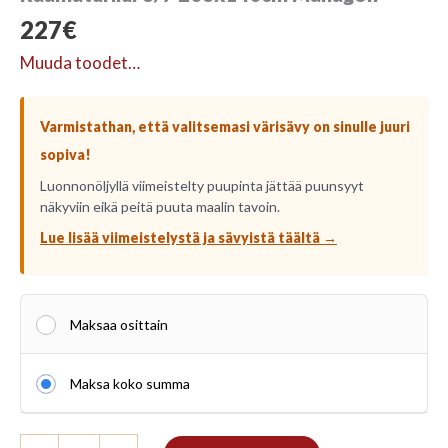
227
€
Muuda toodet…
Varmistathan, että valitsemasi värisävy on sinulle juuri
sopiva!
Luonnonöljyllä viimeistelty puupinta jättää puunsyyt
näkyviin eikä peitä puuta maalin tavoin.
Lue lisää viimeistelystä ja sävyistä täältä →
Maksaa osittain
Maksa koko summa
Raamaturiiul