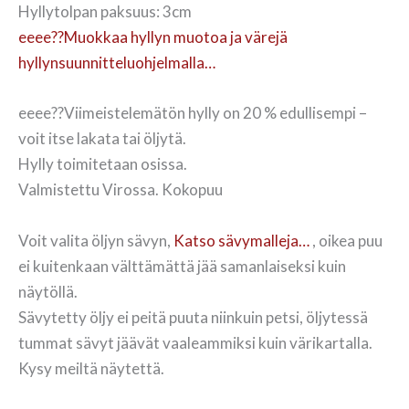
Hyllytolpan paksuus: 3cm
eeee??Muokkaa hyllyn muotoa ja värejä
hyllynsuunnitteluohjelmalla…
eeee??Viimeistelemätön hylly on 20 % edullisempi –
voit itse lakata tai öljytä.
Hylly toimitetaan osissa.
Valmistettu Virossa. Kokopuu
Voit valita öljyn sävyn,
Katso sävymalleja…
, oikea puu
ei kuitenkaan välttämättä jää samanlaiseksi kuin
näytöllä.
Sävytetty öljy ei peitä puuta niinkuin petsi, öljytessä
tummat sävyt jäävät vaaleammiksi kuin värikartalla.
Kysy meiltä näytettä.