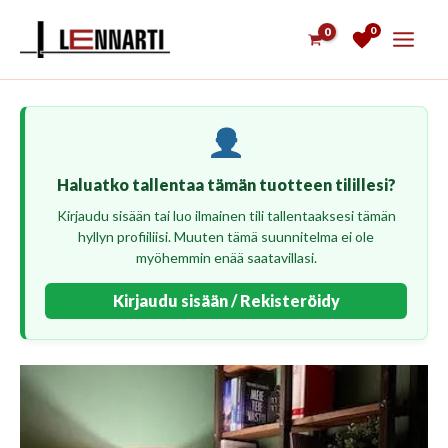
Siirry
0
sisältöön
Haluatko tallentaa tämän tuotteen tilillesi?
Kirjaudu sisään tai luo ilmainen tili tallentaaksesi tämän
hyllyn profiiliisi. Muuten tämä suunnitelma ei ole
myöhemmin enää saatavillasi.
Kirjaudu sisään / Rekisteröidy