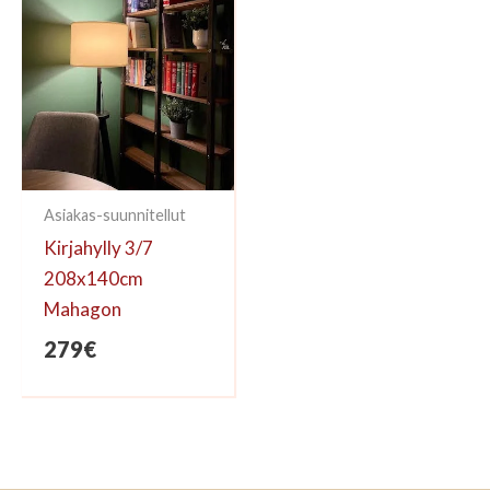
Asiakas-suunnitellut
Kirjahylly 3/7
208x140cm
Mahagon
279
€