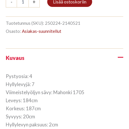
-
+
Lisää ostoskoriin
4/7
187x184cm
Mahonki
määrä
Tuotetunnus (SKU):
250224-2140521
Osasto:
Asiakas-suunnitellut
Kuvaus
Pystyosia: 4
Hyllylevyjä: 7
Viimeistelyöljyn sävy: Mahonki 1705
Leveys: 184cm
Korkeus: 187cm
Syvyys: 20cm
Hyllylevyn paksuus: 2cm