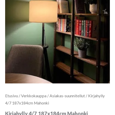
Etusivu
/
Verkkokauppa
/
Asiakas-suunnitellut
/ Kirjahylly
4/7 187x184cm Mahonki
Kirjahylly 4/7 187x184cm Mahonki