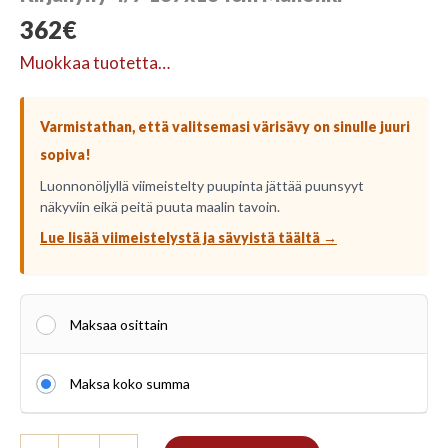
362
€
Muokkaa tuotetta…
Varmistathan, että valitsemasi värisävy on sinulle juuri
sopiva!
Luonnonöljyllä viimeistelty puupinta jättää puunsyyt
näkyviin eikä peitä puuta maalin tavoin.
Lue lisää viimeistelystä ja sävyistä täältä →
Maksaa osittain
Maksa koko summa
Kirjahylly