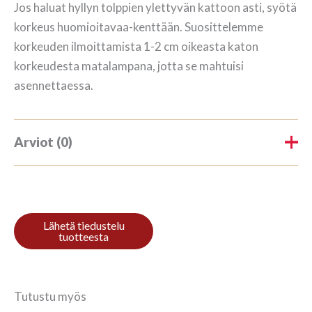
Jos haluat hyllyn tolppien ylettyvän kattoon asti, syötä
korkeus huomioitavaa-kenttään. Suosittelemme
korkeuden ilmoittamista 1-2 cm oikeasta katon
korkeudesta matalampana, jotta se mahtuisi
asennettaessa.
Arviot (0)
Tuotearvioita ei vielä ole.
Kirjoita ensimmäinen arvio
tuotteelle “Kirjahylly 4/7
187x184cm Mahonki”
Tutustu myös
Sinun on
kirjauduttava sisään
kun haluat