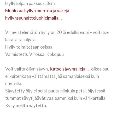
Hyllytolpan paksuus: 3cm
Muokkaa hyllyn muotoa ja värejä
hyllynsuunnitteluohjelmalla…
Viimeistelemätön hylly on 20 % edullisempi – voit itse
lakata tai öljytä.
Hylly toimitetaan osissa.
Valmistettu Virossa. Kokopuu
Voit valita öljyn sävyn,
Katso sävymalleja…
, oikea puu
ei kuitenkaan välttämättä jää samanlaiseksi kuin
näytöllä.
Sävytetty öljy ei peitä puuta niinkuin petsi, öljytessä
tummat sävyt jäävät vaaleammiksi kuin värikartalla.
Kysy meiltä näytettä.