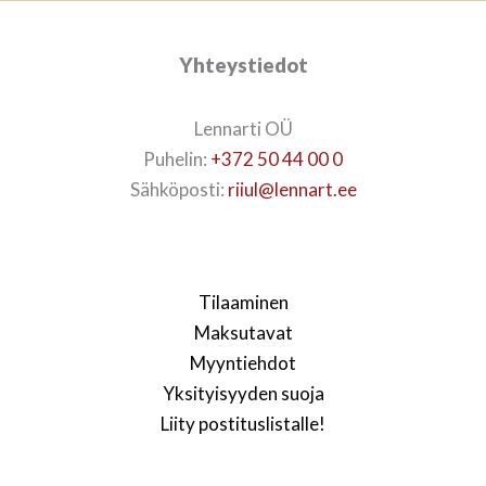
Yhteystiedot
Lennarti OÜ
Puhelin:
+372 50 44 00 0
Sähköposti:
riiul@lennart.ee
Tilaaminen
Maksutavat
Myyntiehdot
Yksityisyyden suoja
Liity postituslistalle!