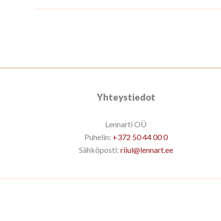
Yhteystiedot
Lennarti OÜ
Puhelin:
+372 50 44 00 0
Sähköposti:
riiul@lennart.ee