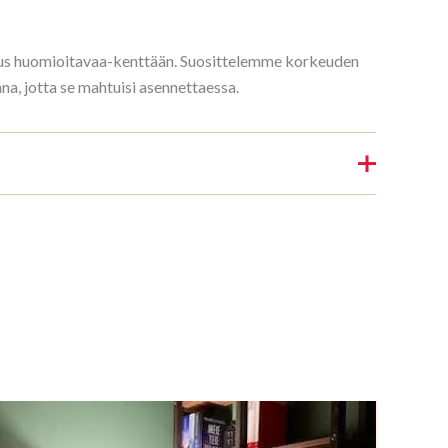
rkeus huomioitavaa-kenttään. Suosittelemme korkeuden
, jotta se mahtuisi asennettaessa.
Kirjahylly 3/7 208x140cm Mahagon”
nin.