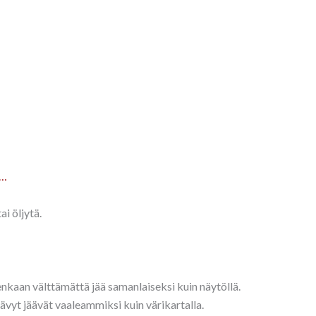
a…
ai öljytä.
tenkaan välttämättä jää samanlaiseksi kuin näytöllä.
sävyt jäävät vaaleammiksi kuin värikartalla.