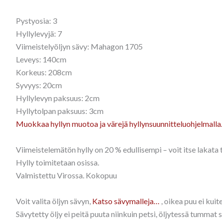
Pystyosia: 3
Hyllylevyjä: 7
Viimeistelyöljyn sävy: Mahagon 1705
Leveys: 140cm
Korkeus: 208cm
Syvyys: 20cm
Hyllylevyn paksuus: 2cm
Hyllytolpan paksuus: 3cm
Muokkaa hyllyn muotoa ja värejä hyllynsuunnitteluohjelmall
Viimeistelemätön hylly on 20 % edullisempi – voit itse lakata t
Hylly toimitetaan osissa.
Valmistettu Virossa. Kokopuu
Voit valita öljyn sävyn,
Katso sävymalleja…
, oikea puu ei kui
Sävytetty öljy ei peitä puuta niinkuin petsi, öljytessä tummat 