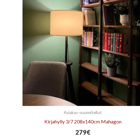
Asiakas-suunnitellut
Kirjahylly 3/7 208x140cm Mahagon
279
€