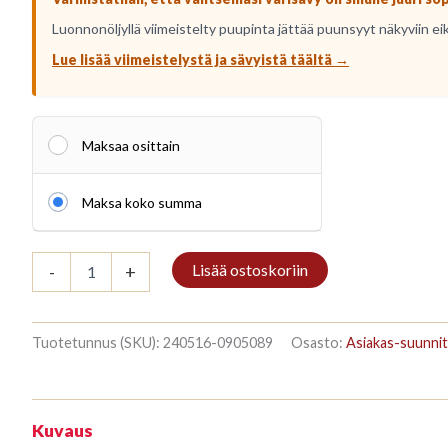
Luonnonöljyllä viimeistelty puupinta jättää puunsyyt näkyviin ei
Lue lisää viimeistelystä ja sävyistä täältä →
Maksaa osittain
Maksa koko summa
Kirjahylly
Lisää ostoskoriin
-
+
3/7
208x140cm
Mahagon
määrä
Tuotetunnus (SKU):
240516-0905089
Osasto:
Asiakas-suunnit
Kuvaus