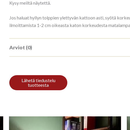
Kysy meiltä näytettä.
Jos haluat hyllyn tolppien ylettyvän kattoon asti, syötä ko
ilmoittamista 1-2 cm oikeasta katon korkeudesta matalampana
Arviot (0)
Tuotearvioita ei vielä ole.
Kirjoita ensimmäinen arvio tuotteelle “
Sinun on
kirjauduttava sisään
kun haluat kirjoittaa arvioin