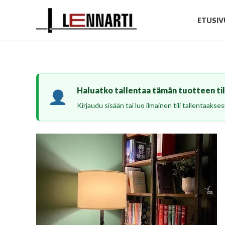
Siirry
sisältöön
ETUSIV
Haluatko tallentaa tämän tuotteen tili
Kirjaudu sisään tai luo ilmainen tili tallentaaks