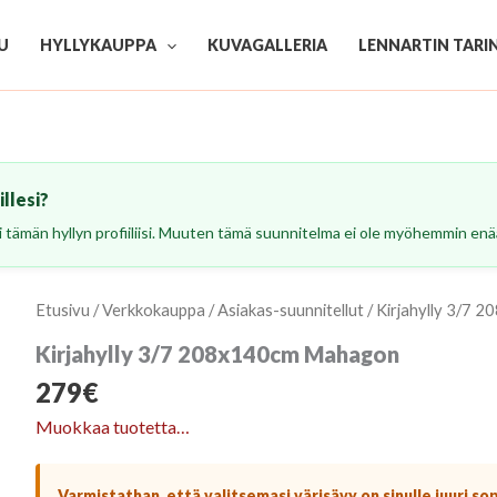
U
HYLLYKAUPPA
KUVAGALLERIA
LENNARTIN TARI
llesi?
esi tämän hyllyn profiiliisi. Muuten tämä suunnitelma ei ole myöhemmin enää
Etusivu
/
Verkkokauppa
/
Asiakas-suunnitellut
/ Kirjahylly 3/7
Kirjahylly 3/7 208x140cm Mahagon
279
€
Muokkaa tuotetta…
Varmistathan, että valitsemasi värisävy on sinulle juuri so