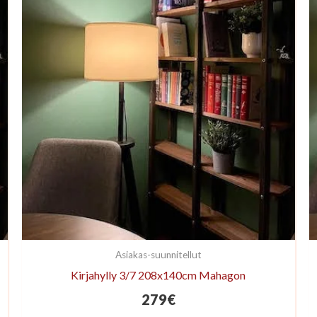
Asiakas-suunnitellut
Kirjahylly 3/7 208x140cm Mahagon
279
€