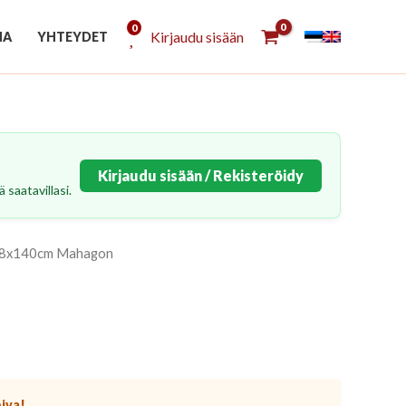
0
Kirjaudu sisään
NA
YHTEYDET
Kirjaudu sisään / Rekisteröidy
 saatavillasi.
 208x140cm Mahagon
piva!