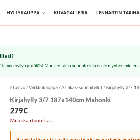
HYLLYKAUPPA
KUVAGALLERIA
LENNARTIN TARINA
llesi?
esi tämän hyllyn profiiliisi. Muuten tämä suunnitelma ei ole myöhemmin enää
Etusivu
/
Verkkokauppa
/
Asiakas-suunnitellut
/ Kirjahylly 3/7 
Kirjahylly 3/7 187x140cm Mahonki
279
€
Muokkaa tuotetta…
Varmistathan, että valitsemasi värisävy on sinulle juuri so