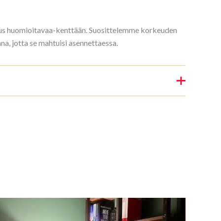
rkeus huomioitavaa-kenttään. Suosittelemme korkeuden
, jotta se mahtuisi asennettaessa.
Kirjahylly 3/7 187x140cm Mahonki”
nin.