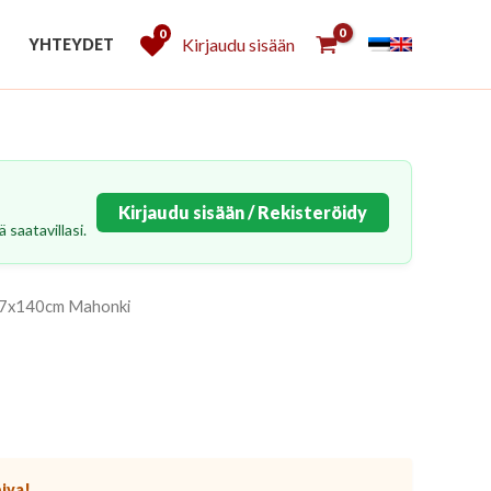
0
Kirjaudu sisään
YHTEYDET
Kirjaudu sisään / Rekisteröidy
 saatavillasi.
187x140cm Mahonki
piva!