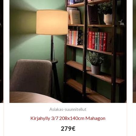
Asiakas-suunnitellut
Kirjahylly 3/7 208x140cm Mahagon
279
€