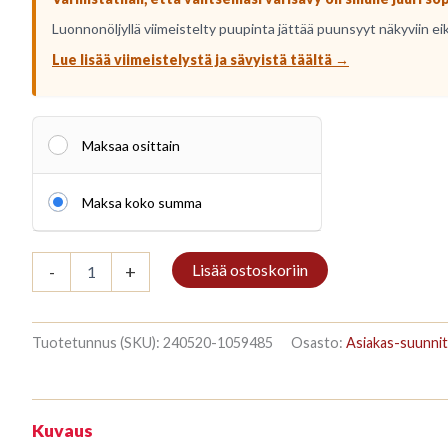
Luonnonöljyllä viimeistelty puupinta jättää puunsyyt näkyviin ei
Lue lisää viimeistelystä ja sävyistä täältä →
Maksaa osittain
Maksa koko summa
Kirjahylly
Lisää ostoskoriin
-
+
3/7
187x140cm
Mahonki
määrä
Tuotetunnus (SKU):
240520-1059485
Osasto:
Asiakas-suunnit
Kuvaus