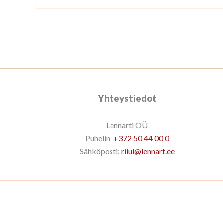
Yhteystiedot
Lennarti OÜ
Puhelin:
+372 50 44 00 0
Sähköposti:
riiul@lennart.ee