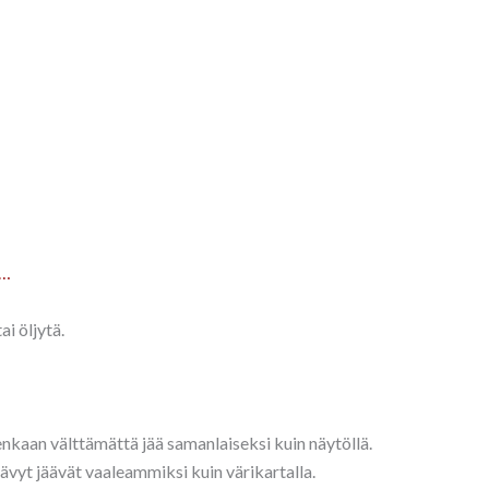
a…
ai öljytä.
tenkaan välttämättä jää samanlaiseksi kuin näytöllä.
sävyt jäävät vaaleammiksi kuin värikartalla.