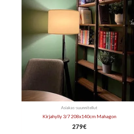
Asiakas-suunnitellut
Kirjahylly 3/7 208x140cm Mahagon
279
€