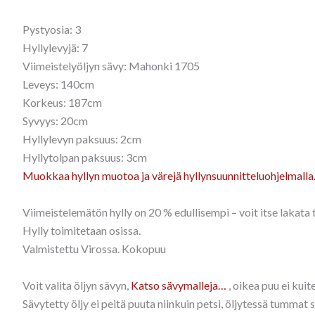
Pystyosia: 3
Hyllylevyjä: 7
Viimeistelyöljyn sävy: Mahonki 1705
Leveys: 140cm
Korkeus: 187cm
Syvyys: 20cm
Hyllylevyn paksuus: 2cm
Hyllytolpan paksuus: 3cm
Muokkaa hyllyn muotoa ja värejä hyllynsuunnitteluohjelmall
Viimeistelemätön hylly on 20 % edullisempi – voit itse lakata t
Hylly toimitetaan osissa.
Valmistettu Virossa. Kokopuu
Voit valita öljyn sävyn,
Katso sävymalleja…
, oikea puu ei kui
Sävytetty öljy ei peitä puuta niinkuin petsi, öljytessä tummat 