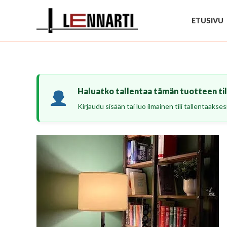
Siirry
sisältöön
ETUSIVU
Haluatko tallentaa tämän tuotteen tili
Kirjaudu sisään tai luo ilmainen tili tallentaaks