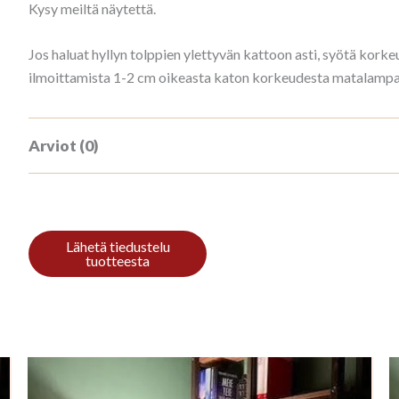
Kysy meiltä näytettä.
Jos haluat hyllyn tolppien ylettyvän kattoon asti, syötä ko
ilmoittamista 1-2 cm oikeasta katon korkeudesta matalampana
Arviot (0)
Tuotearvioita ei vielä ole.
Kirjoita ensimmäinen arvio tuotteelle “
Sinun on
kirjauduttava sisään
kun haluat kirjoittaa arvioin