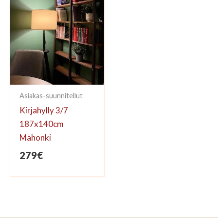
Asiakas-suunnitellut
Kirjahylly 3/7
187x140cm
Mahonki
279
€