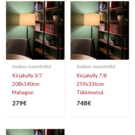
kirjoittaa arvioinnin.
Asiakas-suunnitellut
Asiakas-suunnitellut
Kirjahylly 3/7
Kirjahylly 7/8
208x140cm
259x336cm
Mahagon
Tiikkimetsä
279
€
748
€