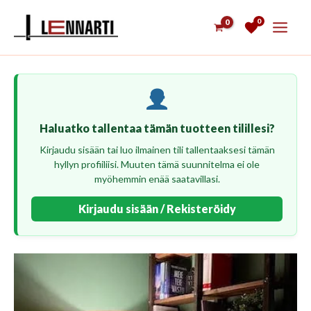
Siirry
0
sisältöön
Haluatko tallentaa tämän tuotteen tilillesi?
Kirjaudu sisään tai luo ilmainen tili tallentaaksesi tämän
hyllyn profiiliisi. Muuten tämä suunnitelma ei ole
myöhemmin enää saatavillasi.
Kirjaudu sisään / Rekisteröidy