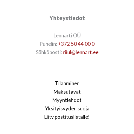
Yhteystiedot
Lennarti OÜ
Puhelin:
+372 50 44 00 0
Sähköposti:
riiul@lennart.ee
Tilaaminen
Maksutavat
Myyntiehdot
Yksityisyyden suoja
Liity postituslistalle!