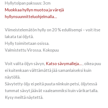
Hyllytolpan paksuus: 3cm
Muokkaa hyllyn muotoa ja värejä
hyllynsuunnitteluohjelmalla…
Viimeistelemätön hylly on 20 % edullisempi – voit itse
lakata tai öljytä.
Hylly toimitetaan osissa.
Valmistettu Virossa. Kokopuu
Voit valita öljyn sävyn,
Katso sävymalleja…
, oikea puu
ei kuitenkaan välttämättä jää samanlaiseksi kuin
näytöllä.
Sävytetty öljy ei peitä puuta niinkuin petsi, öljytessä
tummat sävyt jäävät vaaleammiksi kuin värikartalla.
Kysy meiltä näytettä.