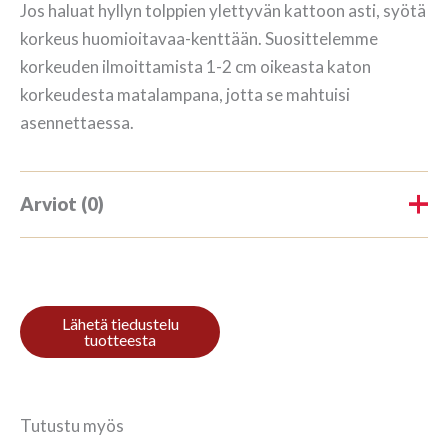
Jos haluat hyllyn tolppien ylettyvän kattoon asti, syötä
korkeus huomioitavaa-kenttään. Suosittelemme
korkeuden ilmoittamista 1-2 cm oikeasta katon
korkeudesta matalampana, jotta se mahtuisi
asennettaessa.
Arviot (0)
Tuotearvioita ei vielä ole.
Kirjoita ensimmäinen arvio
tuotteelle “Kirjahylly 3/7
187x140cm Mahonki”
Tutustu myös
Sinun on
kirjauduttava sisään
kun haluat