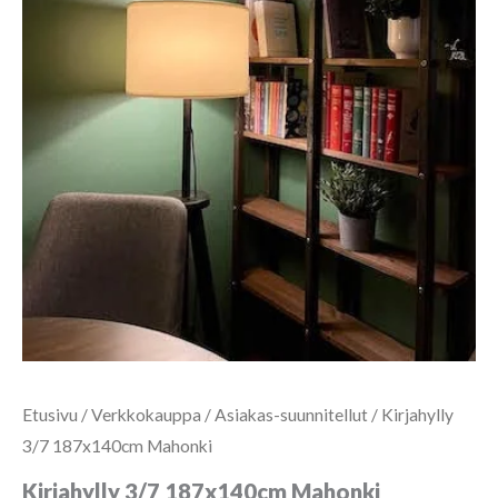
Etusivu
/
Verkkokauppa
/
Asiakas-suunnitellut
/ Kirjahylly
3/7 187x140cm Mahonki
Kirjahylly 3/7 187x140cm Mahonki