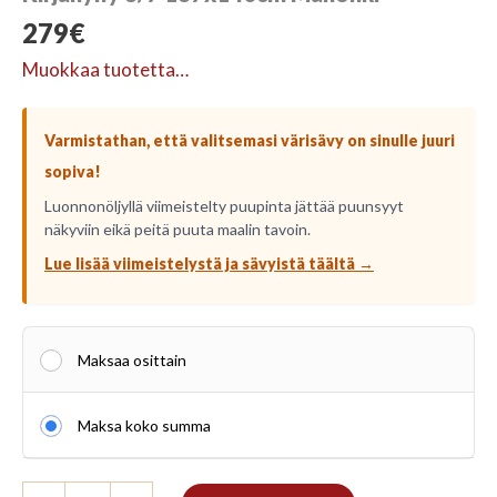
279
€
Muokkaa tuotetta…
Varmistathan, että valitsemasi värisävy on sinulle juuri
sopiva!
Luonnonöljyllä viimeistelty puupinta jättää puunsyyt
näkyviin eikä peitä puuta maalin tavoin.
Lue lisää viimeistelystä ja sävyistä täältä →
Maksaa osittain
Maksa koko summa
Kirjahylly