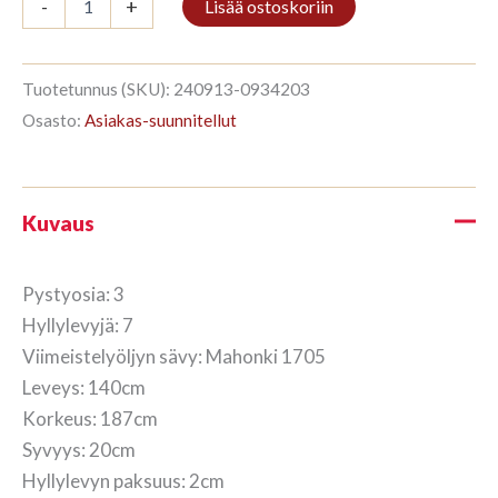
-
+
Lisää ostoskoriin
3/7
187x140cm
Mahonki
määrä
Tuotetunnus (SKU):
240913-0934203
Osasto:
Asiakas-suunnitellut
Kuvaus
Pystyosia: 3
Hyllylevyjä: 7
Viimeistelyöljyn sävy: Mahonki 1705
Leveys: 140cm
Korkeus: 187cm
Syvyys: 20cm
Hyllylevyn paksuus: 2cm