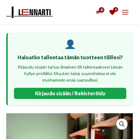
Siirry
0
sisältöön
Haluatko tallentaa tämän tuotteen tilillesi?
Kirjaudu sisään tai luo ilmainen tili tallentaaksesi tämän
hyllyn profiiliisi. Muuten tämä suunnitelma ei ole
myöhemmin enää saatavillasi.
Kirjaudu sisään / Rekisteröidy