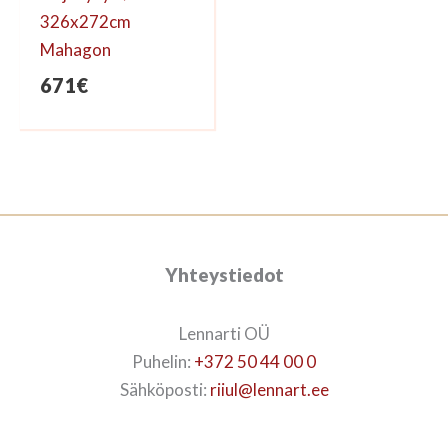
326x272cm
Mahagon
671
€
Yhteystiedot
Lennarti OÜ
Puhelin:
+372 50 44 00 0
Sähköposti:
riiul@lennart.ee