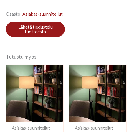
238x96cm
Hiili
määrä
Osasto:
Asiakas-suunnitellut
Tutustu myös
Asiakas-suunnitellut
Asiakas-suunnitellut