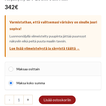
342
€
Varmistathan, että valitsemasi värisävy on sinulle juuri
sopiva!
Luonnonöljyllä viimeistelty puupinta jättää puunsyyt
näkyviin eikä peitä puuta maalin tavoin.
Lue lisää viimeistelystä ja sävyistä täältä →
Maksaa osittain
Maksa koko summa
Kirjahylly
-
+
Lisää ostoskoriin
2/9