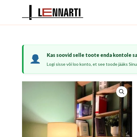
Skip
to
content
Kas soovid selle toote enda kontole s
Logi sisse või loo konto, et see toode jääks Sinu 