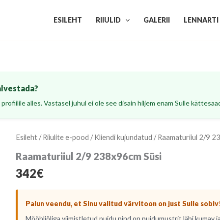
ESILEHT
RIIULID
GALERII
LENNARTI
alvestada?
profiilile alles. Vastasel juhul ei ole see disain hiljem enam Sulle kättesaa
Esileht
/
Riiulite e-pood
/
Kliendi kujundatud
/ Raamaturiiul 2/9 2
Raamaturiiul 2/9 238x96cm Süsi
342
€
Palun veendu, et Sinu valitud värvitoon on just Sulle sobiv
Mööbliõliga viimistletud puidu pind on puidumustrit läbi kumav ja