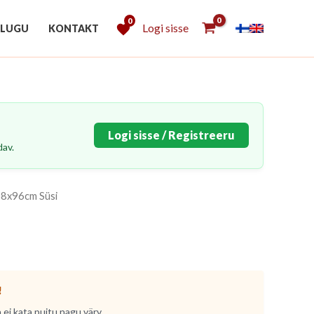
0
Logi sisse
 LUGU
KONTAKT
Logi sisse / Registreeru
dav.
38x96cm Süsi
!
 ei kata puitu nagu värv.