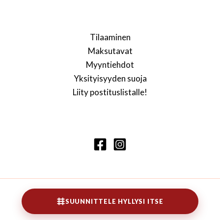
Tilaaminen
Maksutavat
Myyntiehdot
Yksityisyyden suoja
Liity postituslistalle!
Copyright © 2026 Lennarti kirjahylly
SUUNNITTELE HYLLYSI ITSE