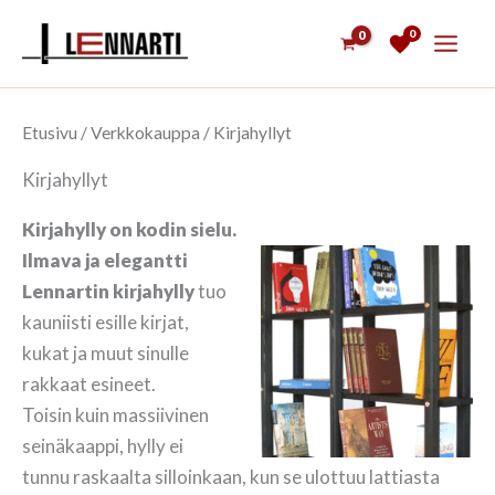
Siirry
0
sisältöön
Etusivu
/
Verkkokauppa
/ Kirjahyllyt
Kirjahyllyt
Kirjahylly on kodin sielu.
Ilmava ja elegantti
Lennartin kirjahylly
tuo
kauniisti esille kirjat,
kukat ja muut sinulle
rakkaat esineet.
Toisin kuin massiivinen
seinäkaappi, hylly ei
tunnu raskaalta silloinkaan, kun se ulottuu lattiasta