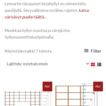
Lennartin täyspuiset kirjahyllyt on viimeistelty
puuöljyllä. Sävyvalikoima on lähes rajaton,
katso
värisävyt puulla täältä…
Muokkaa hyllyn muotoa ja värejä itse
hyllynsuunnitteluohjelmalla:
Suosituimmat
Filter
Näytetään kaikki 7 tulosta
ensin
Ale!
Ale!