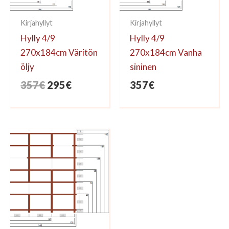
Kirjahyllyt
Kirjahyllyt
Hylly 4/9
Hylly 4/9
270x184cm Väritön
270x184cm Vanha
öljy
sininen
Alkuperäinen
Nykyinen
357
€
295
€
357
€
hinta
hinta
oli:
on:
357€.
295€.