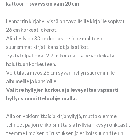
kattoon –
syvyys on vain 20 cm.
Lennartin kirjahyllyissä on tavallisille kirjoille sopivat
26 cm korkeat lokerot.
Alin hylly on 33 cm korkea – sinne mahtuvat
suuremmat kirjat, kansiot ja laatikot.
Pystytolpat ovat 2,7 m korkeat, ja ne voi leikata
haluttuun korkeuteen.
Voit tilata myös 26 cm syvän hyllyn suuremmille
albumeille ja kansioille.
Valitse hyllyjen korkeus ja leveys itse vapaasti
hyllynsuunnitteluohjelmalla.
Alla on vakiomittaisia kirjahyllyjä, mutta olemme
tehneet paljon erikoismittaisia hyllyjä – kysy rohkeasti,
teemme ilmaisen piirustuksen ja erikoissuunnittelun.