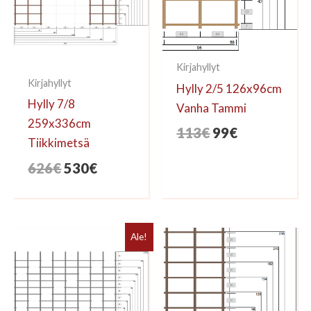
Kirjahyllyt
Kirjahyllyt
Hylly 2/5 126x96cm
Hylly 7/8
Vanha Tammi
259x336cm
Alkuperäinen
Nykyinen
113
€
99
€
Tiikkimetsä
hinta
hinta
Alkuperäinen
Nykyinen
626
€
530
€
oli:
on:
hinta
hinta
113€.
99€.
oli:
on:
626€.
530€.
Ale!