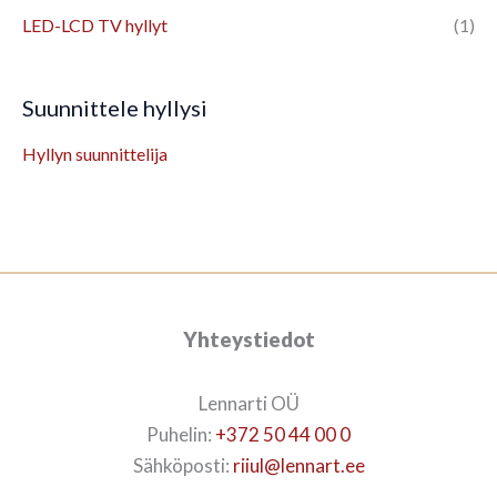
LED-LCD TV hyllyt
(1)
Suunnittele hyllysi
Hyllyn suunnittelija
Yhteystiedot
Lennarti OÜ
Puhelin:
+372 50 44 00 0
Sähköposti:
riiul@lennart.ee