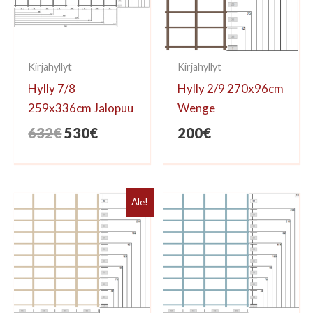
Kirjahyllyt
Kirjahyllyt
Hylly 7/8
Hylly 2/9 270x96cm
259x336cm Jalopuu
Wenge
Alkuperäinen
Nykyinen
632
€
530
€
200
€
hinta
hinta
oli:
on:
632€.
530€.
Ale!