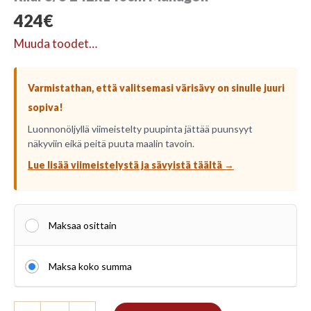
424
€
Muuda toodet…
Varmistathan, että valitsemasi värisävy on sinulle juuri
sopiva!
Luonnonöljyllä viimeistelty puupinta jättää puunsyyt
näkyviin eikä peitä puuta maalin tavoin.
Lue lisää viimeistelystä ja sävyistä täältä →
Maksaa osittain
Maksa koko summa
Riiul