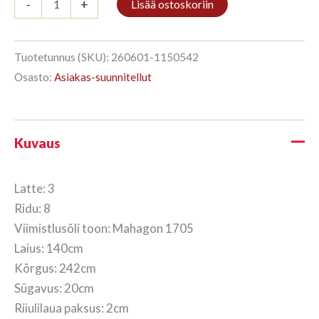
-
+
Lisää ostoskoriin
3/8
242x140cm
Mahagon
määrä
Tuotetunnus (SKU):
260601-1150542
Osasto:
Asiakas-suunnitellut
Kuvaus
Latte: 3
Ridu: 8
Viimistlusõli toon: Mahagon 1705
Laius: 140cm
Kõrgus: 242cm
Sügavus: 20cm
Riiulilaua paksus: 2cm