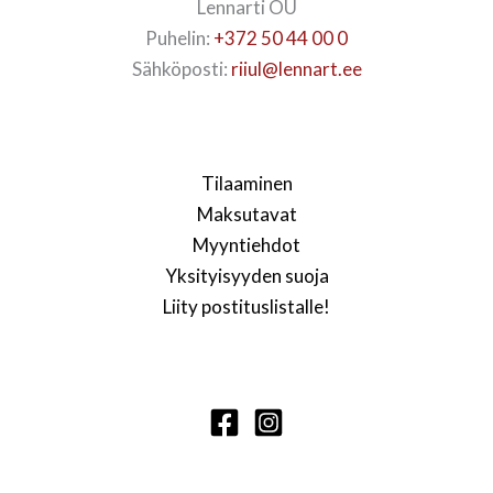
Lennarti OÜ
Puhelin:
+372 50 44 00 0
Sähköposti:
riiul@lennart.ee
Tilaaminen
Maksutavat
Myyntiehdot
Yksityisyyden suoja
Liity postituslistalle!