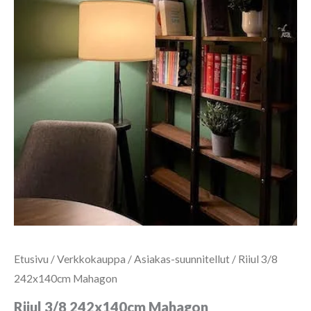
Etusivu
/
Verkkokauppa
/
Asiakas-suunnitellut
/ Riiul 3/8
242x140cm Mahagon
Riiul 3/8 242x140cm Mahagon