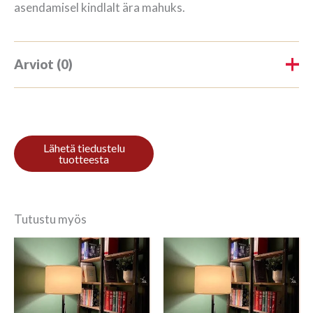
asendamisel kindlalt ära mahuks.
Arviot (0)
Tuotearvioita ei vielä ole.
Kirjoita ensimmäinen arvio
tuotteelle “Riiul 3/8 242x140cm
Mahagon”
Tutustu myös
Sinun on
kirjauduttava sisään
kun haluat
kirjoittaa arvioinnin.