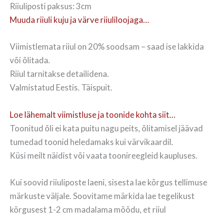
Riiuliposti paksus: 3cm
Muuda riiuli kuju ja värve riiuliloojaga…
Viimistlemata riiul on 20% soodsam – saad ise lakkida
või õlitada.
Riiul tarnitakse detailidena.
Valmistatud Eestis. Täispuit.
Loe lähemalt viimistluse ja toonide kohta siit…
Toonitud õli ei kata puitu nagu peits, õlitamisel jäävad
tumedad toonid heledamaks kui värvikaardil.
Küsi meilt näidist või vaata toonireegleid kaupluses.
Kui soovid riiuliposte laeni, sisesta lae kõrgus tellimuse
märkuste väljale. Soovitame märkida lae tegelikust
kõrgusest 1-2 cm madalama mõõdu, et riiul