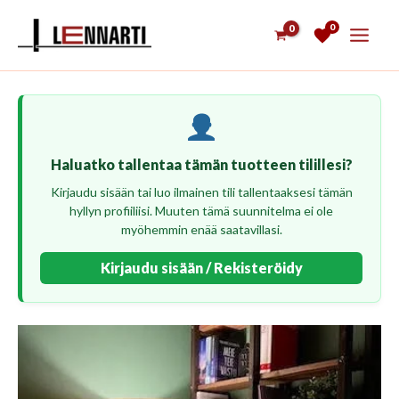
Siirry
0
sisältöön
Haluatko tallentaa tämän tuotteen tilillesi?
Kirjaudu sisään tai luo ilmainen tili tallentaaksesi tämän
hyllyn profiiliisi. Muuten tämä suunnitelma ei ole
myöhemmin enää saatavillasi.
Kirjaudu sisään / Rekisteröidy