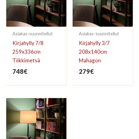
Asiakas-suunnitellut
Asiakas-suunnitellut
Kirjahylly 7/8
Kirjahylly 3/7
259x336cm
208x140cm
Tiikkimetsä
Mahagon
748
€
279
€