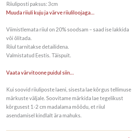
Riiuliposti paksus: 3cm
Muuda riiuli kuju ja värve riiuliloojaga…
Viimistlemata riiul on 20% soodsam – saad ise lakkida
või õlitada.
Riiul tarnitakse detailidena.
Valmistatud Eestis. Täispuit.
Vaata värvitoone puidul siin…
Kui soovid riiuliposte laeni, sisesta lae kõrgus tellimuse
märkuste väljale. Soovitame märkida lae tegelikust
kõrgusest 1-2 cm madalama mõõdu, et riiul
asendamisel kindlalt ära mahuks.