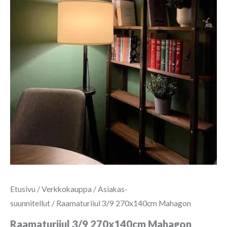
Etusivu
/
Verkkokauppa
/
Asiakas-
suunnitellut
/ Raamaturiiul 3/9 270x140cm Mahagon
Raamaturiiul 3/9 270x140cm Mahagon