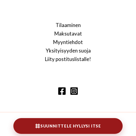
Tilaaminen
Maksutavat
Myyntiehdot
Yksityisyyden suoja
Liity postituslistalle!
SUUNNITTELE HYLLYSI ITSE
Copyright © 2026 Lennarti kirjahylly