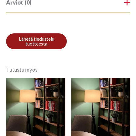
Arviot (0)
Tuotearvioita ei vielä ole.
Kirjoita ensimmäinen arvio
tuotteelle “Raamaturiiul 3/9
270x140cm Mahagon”
Tutustu myös
Sinun on
kirjauduttava sisään
kun haluat
kirjoittaa arvioinnin.