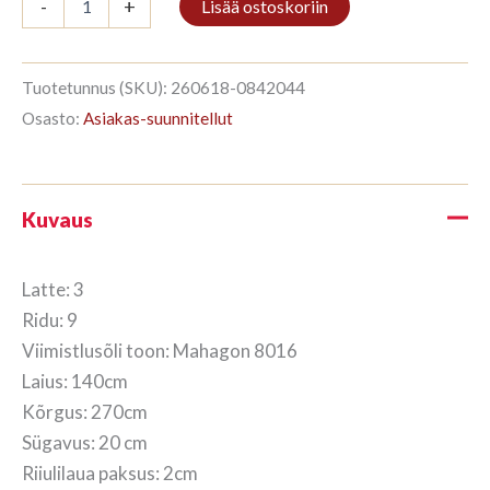
-
+
Lisää ostoskoriin
3/9
270x140cm
Mahagon
määrä
Tuotetunnus (SKU):
260618-0842044
Osasto:
Asiakas-suunnitellut
Kuvaus
Latte: 3
Ridu: 9
Viimistlusõli toon: Mahagon 8016
Laius: 140cm
Kõrgus: 270cm
Sügavus: 20 cm
Riiulilaua paksus: 2cm