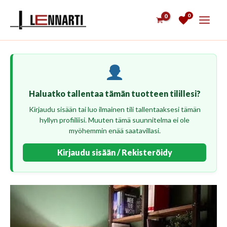
Siirry
0
sisältöön
Haluatko tallentaa tämän tuotteen tilillesi?
Kirjaudu sisään tai luo ilmainen tili tallentaaksesi tämän
hyllyn profiiliisi. Muuten tämä suunnitelma ei ole
myöhemmin enää saatavillasi.
Kirjaudu sisään / Rekisteröidy