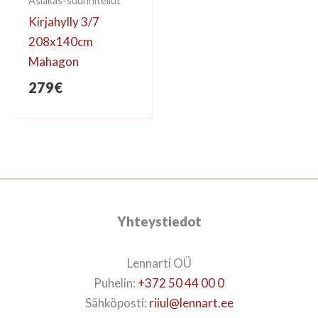
Asiakas-suunnitellut
Kirjahylly 3/7
208x140cm
Mahagon
279
€
Yhteystiedot
Lennarti OÜ
Puhelin:
+372 50 44 00 0
Sähköposti:
riiul@lennart.ee