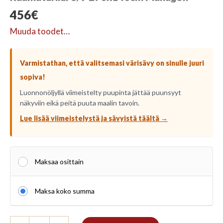
456
€
Muuda toodet…
Varmistathan, että valitsemasi värisävy on sinulle juuri
sopiva!
Luonnonöljyllä viimeistelty puupinta jättää puunsyyt
näkyviin eikä peitä puuta maalin tavoin.
Lue lisää viimeistelystä ja sävyistä täältä →
Maksaa osittain
Maksa koko summa
Raamaturiiul