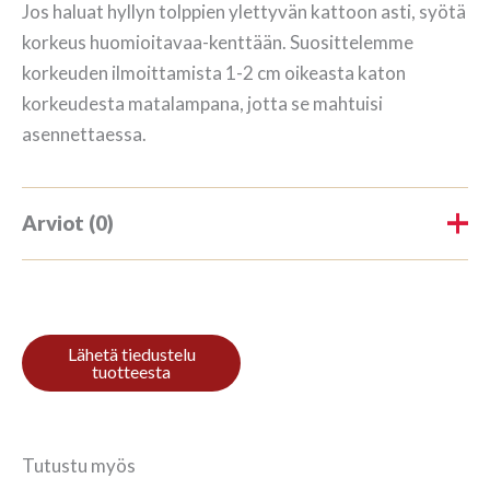
Jos haluat hyllyn tolppien ylettyvän kattoon asti, syötä
korkeus huomioitavaa-kenttään. Suosittelemme
korkeuden ilmoittamista 1-2 cm oikeasta katon
korkeudesta matalampana, jotta se mahtuisi
asennettaessa.
Arviot (0)
Tuotearvioita ei vielä ole.
Kirjoita ensimmäinen arvio
tuotteelle “Raamaturiiul 3/12
354x140cm Mahagon”
Tutustu myös
Sinun on
kirjauduttava sisään
kun haluat