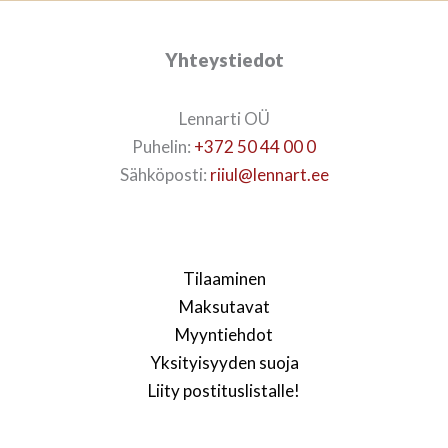
Yhteystiedot
Lennarti OÜ
Puhelin:
+372 50 44 00 0
Sähköposti:
riiul@lennart.ee
Tilaaminen
Maksutavat
Myyntiehdot
Yksityisyyden suoja
Liity postituslistalle!