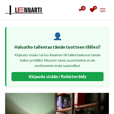
Siirry
0
sisältöön
Haluatko tallentaa tämän tuotteen tilillesi?
Kirjaudu sisään tai luo ilmainen tili tallentaaksesi tämän
hyllyn profiiliisi. Muuten tämä suunnitelma ei ole
myöhemmin enää saatavillasi.
Kirjaudu sisään / Rekisteröidy