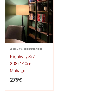
Asiakas-suunnitellut
Kirjahylly 3/7
208x140cm
Mahagon
279
€