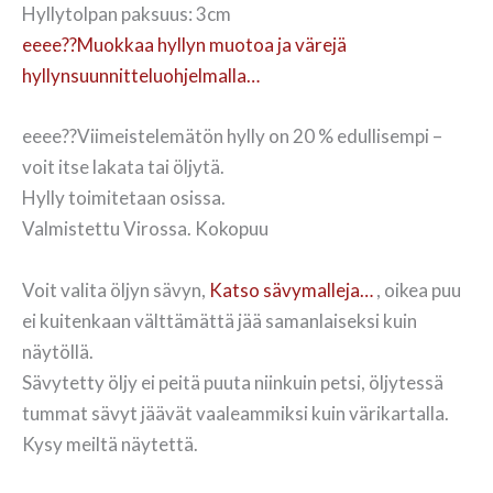
Hyllytolpan paksuus: 3cm
eeee??Muokkaa hyllyn muotoa ja värejä
hyllynsuunnitteluohjelmalla…
eeee??Viimeistelemätön hylly on 20 % edullisempi –
voit itse lakata tai öljytä.
Hylly toimitetaan osissa.
Valmistettu Virossa. Kokopuu
Voit valita öljyn sävyn,
Katso sävymalleja…
, oikea puu
ei kuitenkaan välttämättä jää samanlaiseksi kuin
näytöllä.
Sävytetty öljy ei peitä puuta niinkuin petsi, öljytessä
tummat sävyt jäävät vaaleammiksi kuin värikartalla.
Kysy meiltä näytettä.