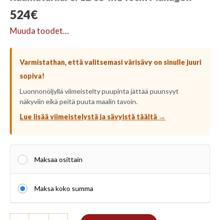
524
€
Muuda toodet…
Varmistathan, että valitsemasi värisävy on sinulle juuri
sopiva!
Luonnonöljyllä viimeistelty puupinta jättää puunsyyt
näkyviin eikä peitä puuta maalin tavoin.
Lue lisää viimeistelystä ja sävyistä täältä →
Maksaa osittain
Maksa koko summa
Raamaturiiul