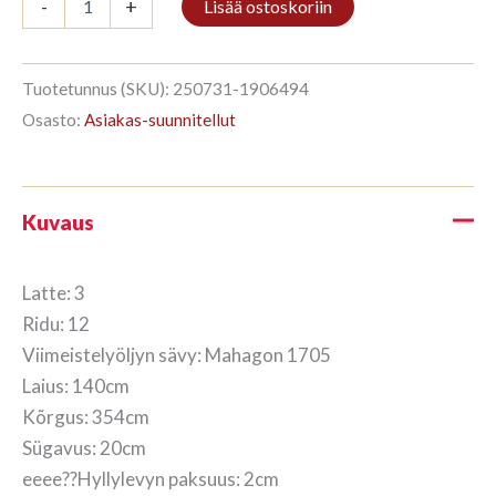
-
+
Lisää ostoskoriin
3/12
354x140cm
Mahagon
määrä
Tuotetunnus (SKU):
250731-1906494
Osasto:
Asiakas-suunnitellut
Kuvaus
Latte: 3
Ridu: 12
Viimeistelyöljyn sävy: Mahagon 1705
Laius: 140cm
Kõrgus: 354cm
Sügavus: 20cm
eeee??Hyllylevyn paksuus: 2cm