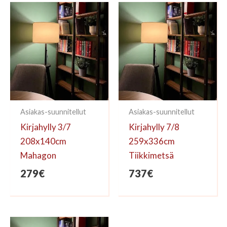
kirjoittaa arvioinnin.
Asiakas-suunnitellut
Asiakas-suunnitellut
Kirjahylly 3/7
Kirjahylly 7/8
208x140cm
259x336cm
Mahagon
Tiikkimetsä
279
€
737
€