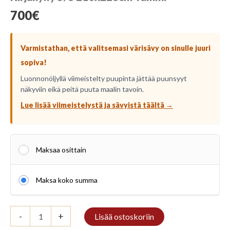
700
€
Varmistathan, että valitsemasi värisävy on sinulle juuri
sopiva!
Luonnonöljyllä viimeistelty puupinta jättää puunsyyt
näkyviin eikä peitä puuta maalin tavoin.
Lue lisää viimeistelystä ja sävyistä täältä →
Maksaa osittain
Maksa koko summa
Kirjahylly
-
+
Lisää ostoskoriin
5/8