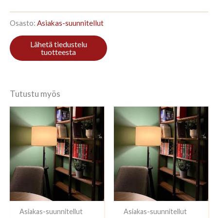
210x228cm
Tammi
määrä
Osasto:
Asiakas-suunnitellut
Tutustu myös
Asiakas-suunnitellut
Asiakas-suunnitellut