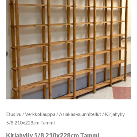
Etusivu
/
Verkkokauppa
/
Asiakas-suunnitellut
/ Kirjahylly
5/8 210x228cm Tammi
Kirjahylly 5/8 210x228cm Tammi