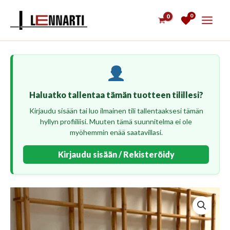
Siirry
0
sisältöön
Haluatko tallentaa tämän tuotteen tilillesi?
Kirjaudu sisään tai luo ilmainen tili tallentaaksesi tämän
hyllyn profiiliisi. Muuten tämä suunnitelma ei ole
myöhemmin enää saatavillasi.
Kirjaudu sisään / Rekisteröidy