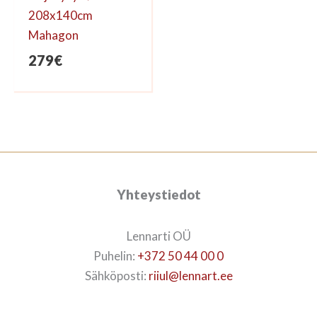
208x140cm
Mahagon
279
€
Yhteystiedot
Lennarti OÜ
Puhelin:
+372 50 44 00 0
Sähköposti:
riiul@lennart.ee