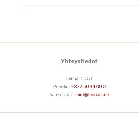
Yhteystiedot
Lennarti OÜ
Puhelin:
+372 50 44 00 0
Sähköposti:
riiul@lennart.ee