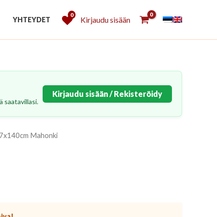
0
Kirjaudu sisään
YHTEYDET
Kirjaudu sisään / Rekisteröidy
 saatavillasi.
187x140cm Mahonki
piva!