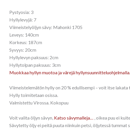
Pystyosia: 3
Hyllylevyjä: 7
Viimeistelyöljyn sävy: Mahonki 1705
Leveys: 140cm
Korkeus: 187cm
Syvyys: 20cm
Hyllylevyn paksuus: 2cm
Hyllytolpan paksuus: 3cm
Muokkaa hyllyn muotoa ja värejä hyllynsuunnitteluohjelmall
Viimeistelemätön hylly on 20 % edullisempi – voit itse lakata t
Hylly toimitetaan osissa.
Valmistettu Virossa. Kokopuu
Voit valita öljyn sävyn,
Katso sävymalleja…
, oikea puu ei kui
Sävytetty öljy ei peitä puuta niinkuin petsi, öljytessä tummat 