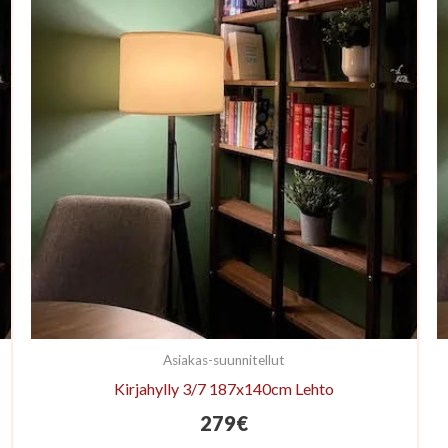
Asiakas-suunnitellut
Kirjahylly 3/7 187x140cm Lehto
279
€