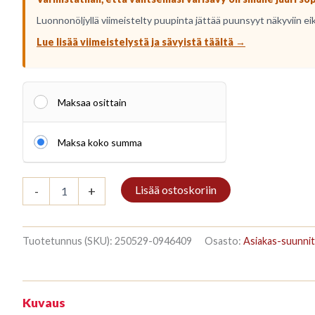
Luonnonöljyllä viimeistelty puupinta jättää puunsyyt näkyviin ei
Lue lisää viimeistelystä ja sävyistä täältä →
Maksaa osittain
Maksa koko summa
Kirjahylly
Lisää ostoskoriin
-
+
3/7
187x140cm
Mahonki
määrä
Tuotetunnus (SKU):
250529-0946409
Osasto:
Asiakas-suunnit
Kuvaus