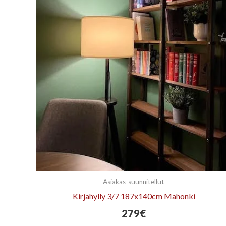
Asiakas-suunnitellut
Kirjahylly 3/7 187x140cm Mahonki
279
€