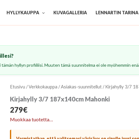
HYLLYKAUPPA
KUVAGALLERIA
LENNARTIN TARINA
llesi?
esi tämän hyllyn profiiliisi. Muuten tämä suunnitelma ei ole myöhemmin enää
Etusivu
/
Verkkokauppa
/
Asiakas-suunnitellut
/ Kirjahylly 3/7 
Kirjahylly 3/7 187x140cm Mahonki
279
€
Muokkaa tuotetta…
Varmistathan, että valitsemasi värisävy on sinulle juuri so