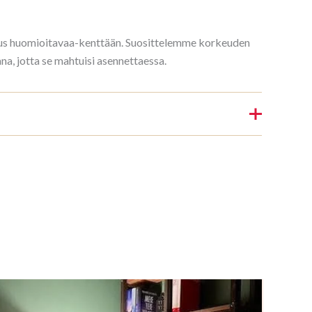
rkeus huomioitavaa-kenttään. Suosittelemme korkeuden
, jotta se mahtuisi asennettaessa.
Kirjahylly 3/7 187x140cm Mahonki”
nin.