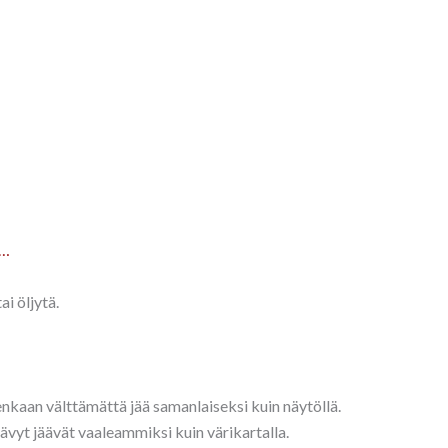
a…
ai öljytä.
tenkaan välttämättä jää samanlaiseksi kuin näytöllä.
sävyt jäävät vaaleammiksi kuin värikartalla.