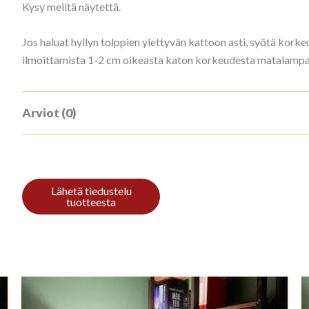
Kysy meiltä näytettä.
Jos haluat hyllyn tolppien ylettyvän kattoon asti, syötä ko
ilmoittamista 1-2 cm oikeasta katon korkeudesta matalampana
Arviot (0)
Tuotearvioita ei vielä ole.
Kirjoita ensimmäinen arvio tuotteelle “
Sinun on
kirjauduttava sisään
kun haluat kirjoittaa arvioin