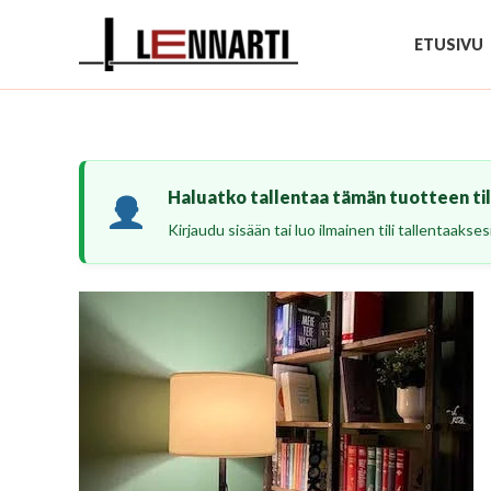
Siirry
sisältöön
ETUSIVU
Haluatko tallentaa tämän tuotteen tili
Kirjaudu sisään tai luo ilmainen tili tallentaaks