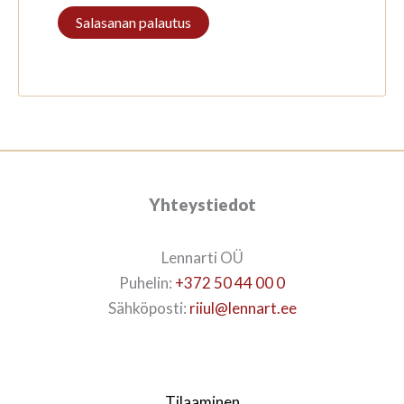
Salasanan palautus
Yhteystiedot
Lennarti OÜ
Puhelin:
+372 50 44 00 0
Sähköposti:
riiul@lennart.ee
Tilaaminen