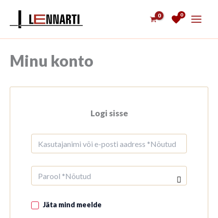
Skip
0
to
content
Minu konto
Logi sisse
Jäta mind meelde