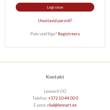
Logi sisse
Unustasid parooli?
Pole veel liige?
Registreeru
Kontakt
Lennarti OÜ
Telefon:
+372 50 44 00 0
E-post:
riiul@lennart.ee