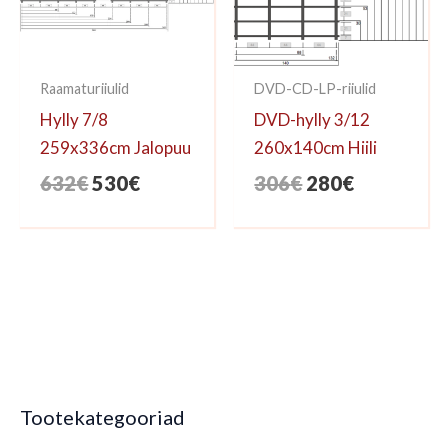
Raamaturiiulid
DVD-CD-LP-riiulid
Hylly 7/8
DVD-hylly 3/12
259x336cm Jalopuu
260x140cm Hiili
Algne
Praegune
Algne
Praegune
632
€
530
€
306
€
280
€
hind
hind
hind
hind
oli:
on:
oli:
on:
632€.
530€.
306€.
280€.
Tootekategooriad