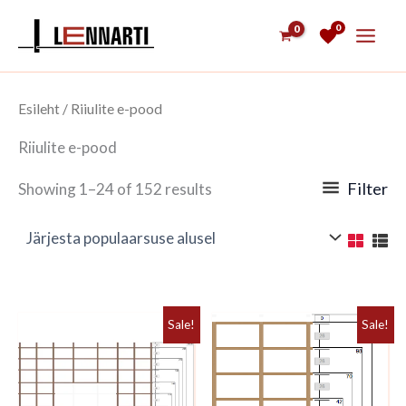
Skip
0
to
content
Esileht
/ Riiulite e-pood
Riiulite e-pood
Filter
Showing 1–24 of 152 results
Sale!
Sale!