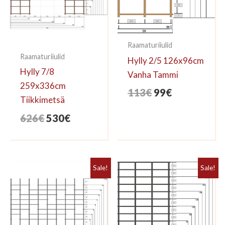
Raamaturiiulid
Raamaturiiulid
Hylly 2/5 126x96cm
Hylly 7/8
Vanha Tammi
259x336cm
Algne
Praegune
113
€
99
€
Tiikkimetsä
hind
hind
Algne
Praegune
626
€
530
€
oli:
on:
hind
hind
113€.
99€.
oli:
on:
626€.
530€.
Sale!
Sale!