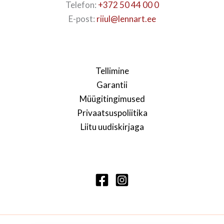
Telefon:
+372 50 44 00 0
E-post:
riiul@lennart.ee
Tellimine
Garantii
Müügitingimused
Privaatsuspoliitika
Liitu uudiskirjaga