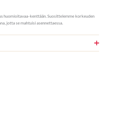
rkeus huomioitavaa-kenttään. Suosittelemme korkeuden
, jotta se mahtuisi asennettaessa.
ylly 3/7 187x140cm Mahonki”