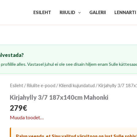
ESILEHT
RIIULID
GALERII
LENNARTI
alvestada?
profiilile alles. Vastasel juhul ei ole see disain hiljem enam Sulle kättesaa
Esileht
/
Riiulite e-pood
/
Kliendi kujundatud
/ Kirjahylly 3/7 18
Kirjahylly 3/7 187x140cm Mahonki
279
€
Muuda toodet…
Palun veendu, et Sinu valitud värvitoon on just Sulle sobiv