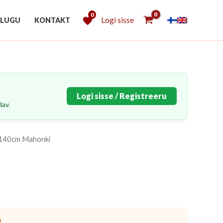
0
Logi sisse
 LUGU
KONTAKT
Logi sisse / Registreeru
dav.
7x140cm Mahonki
!