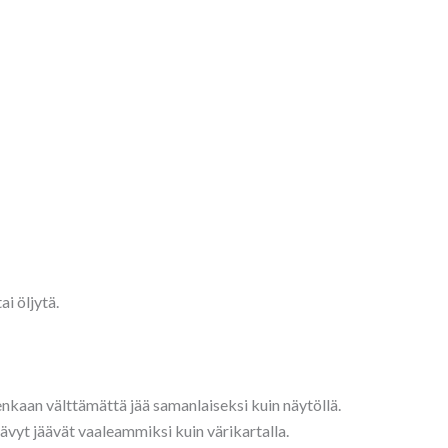
ai öljytä.
tenkaan välttämättä jää samanlaiseksi kuin näytöllä.
sävyt jäävät vaaleammiksi kuin värikartalla.