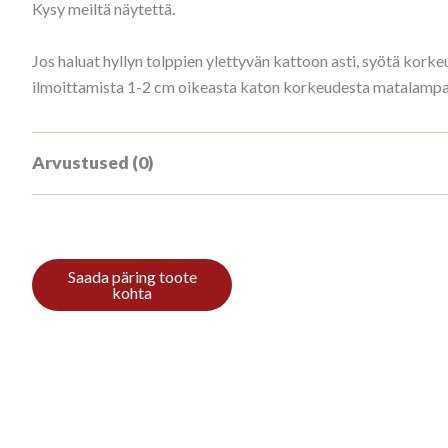
Kysy meiltä näytettä.
Jos haluat hyllyn tolppien ylettyvän kattoon asti, syötä ko
ilmoittamista 1-2 cm oikeasta katon korkeudesta matalampana
Arvustused (0)
Tooteülevaateid veel ei ole.
Ole esimene, kes hindab toodet “Kirjah
Arvustuse lisamiseks
logi sisse
.