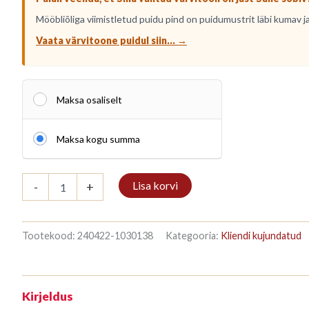
Mööbliõliga viimistletud puidu pind on puidumustrit läbi kumav ja
Vaata värvitoone puidul siin... →
Maksa osaliselt
Maksa kogu summa
Kirjahylly
Lisa korvi
-
+
3/7
187x140cm
Mahonki
kogus
Tootekood:
240422-1030138
Kategooria:
Kliendi kujundatud
Kirjeldus