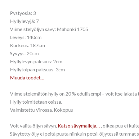
Pystyosia: 3
Hyllylevyjä: 7
Viimeistelyöljyn sävy: Mahonki 1705
Leveys: 140cm
Korkeus: 187cm
Syvyys: 20cm
Hyllylevyn paksuus: 2cm
Hyllytolpan paksuus: 3cm
Muuda toodet…
Viimeistelemätön hylly on 20 % edullisempi – voit itse lakata t
Hylly toimitetaan osissa.
Valmistettu Virossa. Kokopuu
Voit valita öljyn sävyn,
Katso sävymalleja…
, oikea puu ei kui
Sävytetty öljy ei peitä puuta niinkuin petsi, öljytessä tummat 