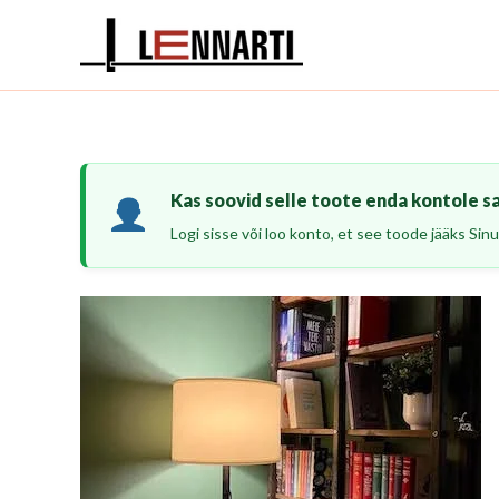
Skip
to
content
Kas soovid selle toote enda kontole s
Logi sisse või loo konto, et see toode jääks Sinu 