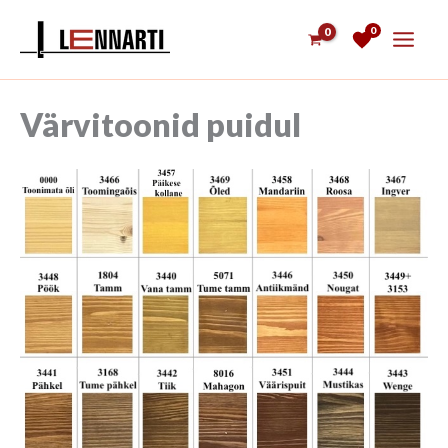
Skip
0
to
content
Värvitoonid puidul