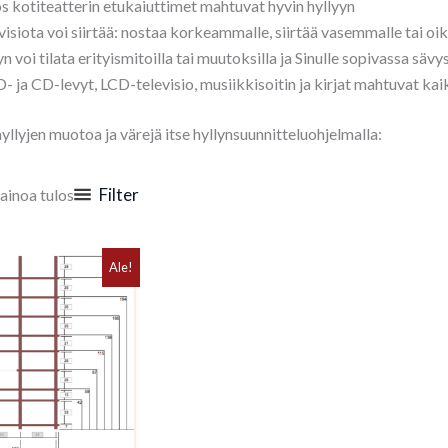
 kotiteatterin etukaiuttimet mahtuvat hyvin hyllyyn
visiota voi siirtää: nostaa korkeammalle, siirtää vasemmalle tai oik
yn voi tilata erityismitoilla tai muutoksilla ja Sinulle sopivassa sävy
 ja CD-levyt, LCD-televisio, musiikkisoitin ja kirjat
mahtuvat kaik
lyjen muotoa ja värejä itse hyllynsuunnitteluohjelmalla:
Filter
ainoa tulos
Ale!