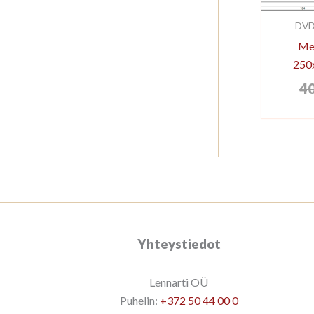
DVD
Med
250
4
Yhteystiedot
Lennarti OÜ
Puhelin:
+372 50 44 00 0