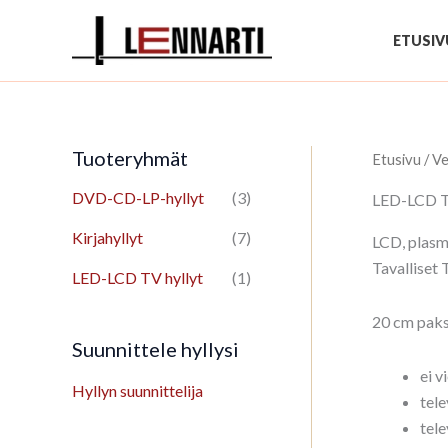
Siirry
sisältöön
ETUSIV
Tuoteryhmät
Etusivu
/
Ve
DVD-CD-LP-hyllyt
(3)
LED-LCD T
Kirjahyllyt
(7)
LCD, plasma
Tavalliset 
LED-LCD TV hyllyt
(1)
20 cm paks
Suunnittele hyllysi
ei v
Hyllyn suunnittelija
tele
tele