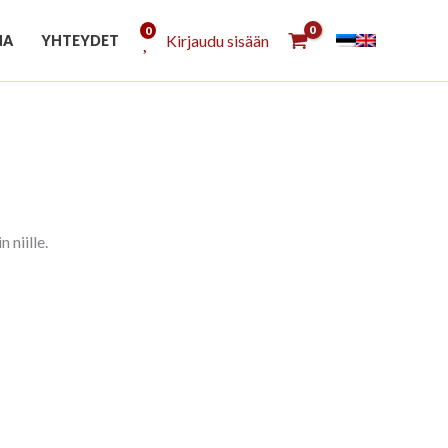
0
Kirjaudu sisään
NA
YHTEYDET
 niille.