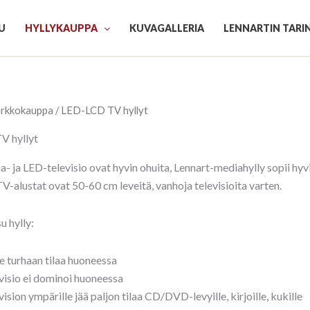
U
HYLLYKAUPPA
KUVAGALLERIA
LENNARTIN TARI
rkkokauppa
/ LED-LCD TV hyllyt
V hyllyt
- ja LED-televisio ovat hyvin ohuita, Lennart-mediahylly sopii hyvin
TV-alustat ovat 50-60 cm leveitä, vanhoja televisioita varten.
u hylly:
ie turhaan tilaa huoneessa
visio ei dominoi huoneessa
vision ympärille jää paljon tilaa CD/DVD-levyille, kirjoille, kukille