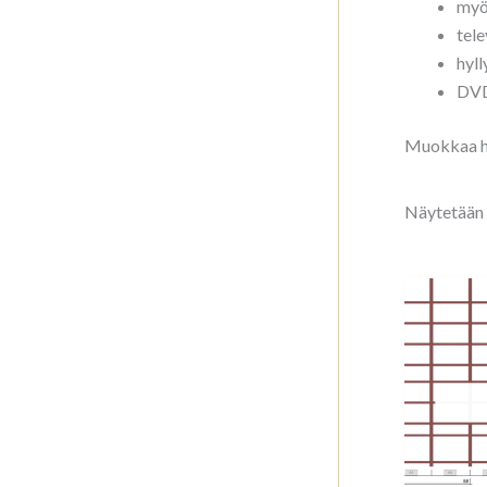
myös
tele
hyll
DVD-
Muokkaa hyl
Näytetään 