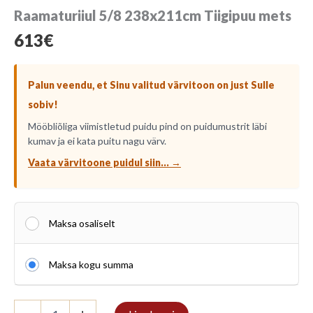
Raamaturiiul 5/8 238x211cm Tiigipuu mets
613
€
Palun veendu, et Sinu valitud värvitoon on just Sulle
sobiv!
Mööbliõliga viimistletud puidu pind on puidumustrit läbi
kumav ja ei kata puitu nagu värv.
Vaata värvitoone puidul siin... →
Maksa osaliselt
Maksa kogu summa
Raamaturiiul