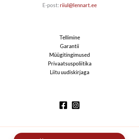
E-post:
riiul@lennart.ee
Tellimine
Garantii
Müügitingimused
Privaatsuspoliitika
Liitu uudiskirjaga