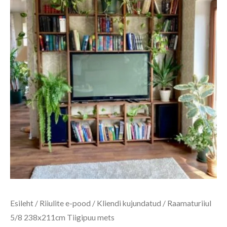
Esileht
/
Riiulite e-pood
/
Kliendi kujundatud
/ Raamaturiiul
5/8 238x211cm Tiigipuu mets