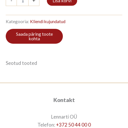
-
+
Lisa korvi
5/8
238x211cm
Tiigipuu
mets
Kategooria:
Kliendi kujundatud
kogus
Seotud tooted
Kontakt
Lennarti OÜ
Telefon:
+372 50 44 00 0