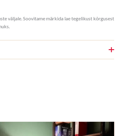
kuste väljale. Soovitame märkida lae tegelikust kõrgusest
huks.
Riiul 3/7 187x140cm Mahonki”
nin.