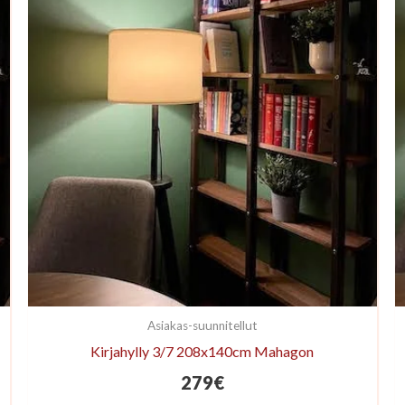
Asiakas-suunnitellut
Kirjahylly 3/7 208x140cm Mahagon
279
€