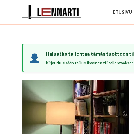
Siirry
sisältöön
ETUSIVU
Haluatko tallentaa tämän tuotteen tili
Kirjaudu sisään tai luo ilmainen tili tallentaaks