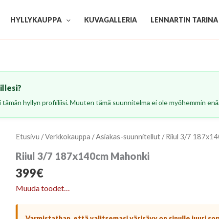
HYLLYKAUPPA
KUVAGALLERIA
LENNARTIN TARINA
llesi?
esi tämän hyllyn profiiliisi. Muuten tämä suunnitelma ei ole myöhemmin enää
Etusivu
/
Verkkokauppa
/
Asiakas-suunnitellut
/ Riiul 3/7 187x
Riiul 3/7 187x140cm Mahonki
399
€
Muuda toodet…
Varmistathan, että valitsemasi värisävy on sinulle juuri so