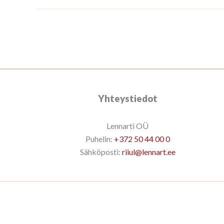
Yhteystiedot
Lennarti OÜ
Puhelin:
+372 50 44 00 0
Sähköposti:
riiul@lennart.ee