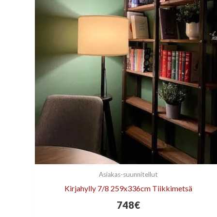
Asiakas-suunnitellut
Kirjahylly 7/8 259x336cm Tiikkimetsä
748
€