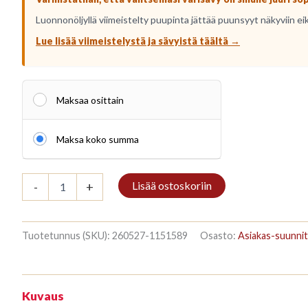
Luonnonöljyllä viimeistelty puupinta jättää puunsyyt näkyviin ei
Lue lisää viimeistelystä ja sävyistä täältä →
Maksaa osittain
Maksa koko summa
Riiul
Lisää ostoskoriin
-
+
3/7
187x140cm
Mahonki
määrä
Tuotetunnus (SKU):
260527-1151589
Osasto:
Asiakas-suunnit
Kuvaus