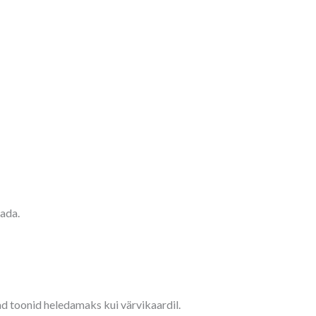
tada.
dad toonid heledamaks kui värvikaardil.