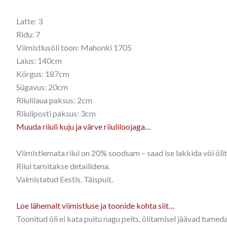
Latte: 3
Ridu: 7
Viimistlusõli toon: Mahonki 1705
Laius: 140cm
Kõrgus: 187cm
Sügavus: 20cm
Riiulilaua paksus: 2cm
Riiuliposti paksus: 3cm
Muuda riiuli kuju ja värve riiuliloojaga…
Viimistlemata riiul on 20% soodsam – saad ise lakkida või õli
Riiul tarnitakse detailidena.
Valmistatud Eestis. Täispuit.
Loe lähemalt viimistluse ja toonide kohta siit…
Toonitud õli ei kata puitu nagu peits, õlitamisel jäävad tume