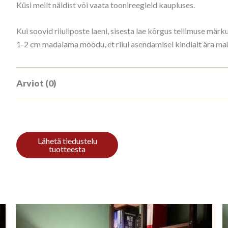
Küsi meilt näidist või vaata toonireegleid kaupluses.
Kui soovid riiuliposte laeni, sisesta lae kõrgus tellimuse mär
1-2 cm madalama mõõdu, et riiul asendamisel kindlalt ära ma
Arviot (0)
Tuotearvioita ei vielä ole.
Kirjoita ensimmäinen arvio tuotteelle “
Sinun on
kirjauduttava sisään
kun haluat kirjoittaa arvioin