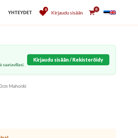
0
Kirjaudu sisään
YHTEYDET
Kirjaudu sisään / Rekisteröidy
 saatavillasi.
140cm Mahonki
piva!