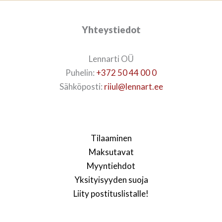
Yhteystiedot
Lennarti OÜ
Puhelin:
+372 50 44 00 0
Sähköposti:
riiul@lennart.ee
Tilaaminen
Maksutavat
Myyntiehdot
Yksityisyyden suoja
Liity postituslistalle!