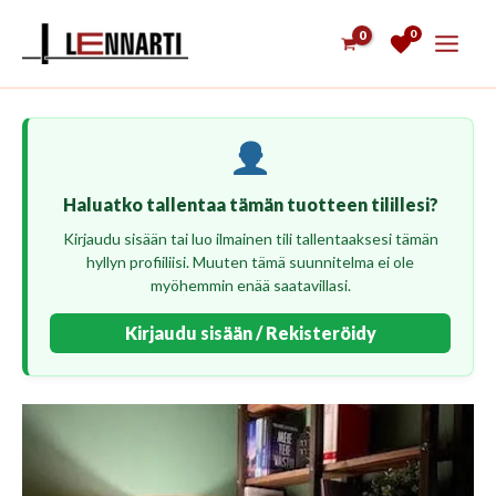
Siirry
0
sisältöön
Haluatko tallentaa tämän tuotteen tilillesi?
Kirjaudu sisään tai luo ilmainen tili tallentaaksesi tämän
hyllyn profiiliisi. Muuten tämä suunnitelma ei ole
myöhemmin enää saatavillasi.
Kirjaudu sisään / Rekisteröidy