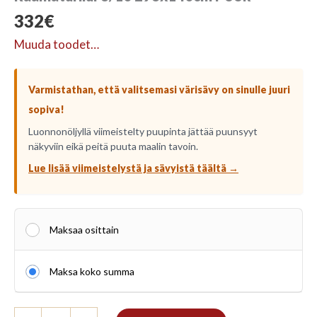
332
€
Muuda toodet…
Varmistathan, että valitsemasi värisävy on sinulle juuri
sopiva!
Luonnonöljyllä viimeistelty puupinta jättää puunsyyt
näkyviin eikä peitä puuta maalin tavoin.
Lue lisää viimeistelystä ja sävyistä täältä →
Maksaa osittain
Maksa koko summa
Raamaturiiul