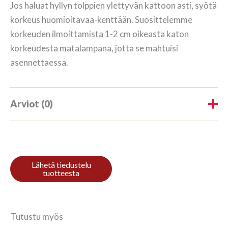
Jos haluat hyllyn tolppien ylettyvän kattoon asti, syötä
korkeus huomioitavaa-kenttään. Suosittelemme
korkeuden ilmoittamista 1-2 cm oikeasta katon
korkeudesta matalampana, jotta se mahtuisi
asennettaessa.
Arviot (0)
Tuotearvioita ei vielä ole.
Kirjoita ensimmäinen arvio
tuotteelle “Raamaturiiul 3/10
298x140cm Pöök”
Tutustu myös
Sinun on
kirjauduttava sisään
kun haluat