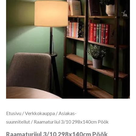
Etusivu
/
Verkkokauppa
/
Asiakas-
suunnitellut
/ Raamaturiiul 3/10 298x140cm Pöök
Raamaturiiul 3/10 298x140cm Pöök