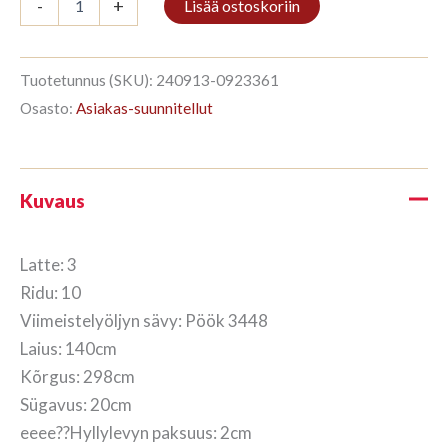
-
+
Lisää ostoskoriin
3/10
298x140cm
Pöök
määrä
Tuotetunnus (SKU):
240913-0923361
Osasto:
Asiakas-suunnitellut
Kuvaus
Latte: 3
Ridu: 10
Viimeistelyöljyn sävy: Pöök 3448
Laius: 140cm
Kõrgus: 298cm
Sügavus: 20cm
eeee??Hyllylevyn paksuus: 2cm