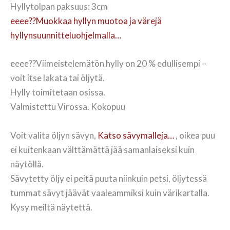
Hyllytolpan paksuus: 3cm
eeee??Muokkaa hyllyn muotoa ja värejä
hyllynsuunnitteluohjelmalla…
eeee??Viimeistelemätön hylly on 20 % edullisempi –
voit itse lakata tai öljytä.
Hylly toimitetaan osissa.
Valmistettu Virossa. Kokopuu
Voit valita öljyn sävyn,
Katso sävymalleja…
, oikea puu
ei kuitenkaan välttämättä jää samanlaiseksi kuin
näytöllä.
Sävytetty öljy ei peitä puuta niinkuin petsi, öljytessä
tummat sävyt jäävät vaaleammiksi kuin värikartalla.
Kysy meiltä näytettä.