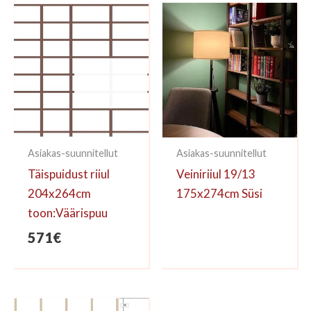
kirjoittaa arvioinnin.
Asiakas-suunnitellut
Asiakas-suunnitellut
Täispuidust riiul
Veiniriiul 19/13
204x264cm
175x274cm Süsi
toon:Väärispuu
571
€